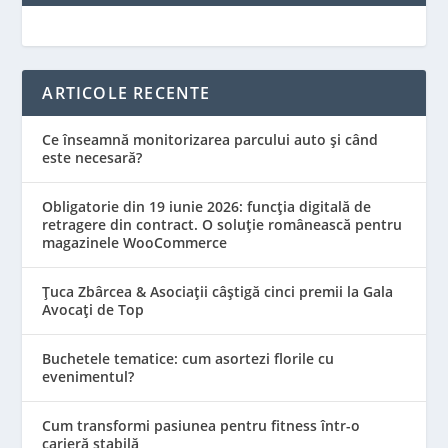
ARTICOLE RECENTE
Ce înseamnă monitorizarea parcului auto și când
este necesară?
Obligatorie din 19 iunie 2026: funcția digitală de
retragere din contract. O soluție românească pentru
magazinele WooCommerce
Țuca Zbârcea & Asociații câștigă cinci premii la Gala
Avocați de Top
Buchetele tematice: cum asortezi florile cu
evenimentul?
Cum transformi pasiunea pentru fitness într-o
carieră stabilă