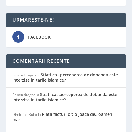
URMARESTE-NE!
FACEBOOK
COMENTARII RECENTE
Stiati ca…perceperea de dobanda este
Babeu Dragos
la
interzisa in tarile islamice?
Stiati ca…perceperea de dobanda este
Babeu dragos
la
interzisa in tarile islamice?
Plata facturilor: o joaca de…oameni
Dimitrina Bulat
la
mari