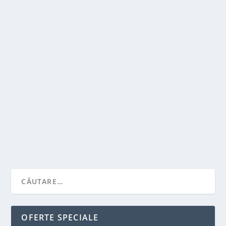
SPORTNEWS-ROMANIA.RO – LOCUL UNDE
SUFLETUL TĂU DE SUPORTER ÎȘI GĂSEȘTE
ECOUL
de
Victor Neagu
|
iul. 11, 2025
|
Recomandari
|
0
|
❤️ Ce înseamnă să fii suporter adevărat în fotbalul
românesc? În România, să fii suporter adevărat...
CITEŞTE MAI MULT
OFERTE SPECIALE