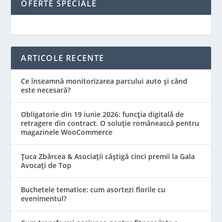
OFERTE SPECIALE
ARTICOLE RECENTE
Ce înseamnă monitorizarea parcului auto și când
este necesară?
Obligatorie din 19 iunie 2026: funcția digitală de
retragere din contract. O soluție românească pentru
magazinele WooCommerce
Țuca Zbârcea & Asociații câștigă cinci premii la Gala
Avocați de Top
Buchetele tematice: cum asortezi florile cu
evenimentul?