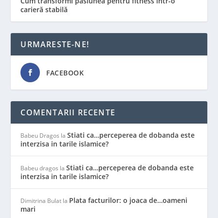
Cum transformi pasiunea pentru fitness într-o
carieră stabilă
URMARESTE-NE!
FACEBOOK
COMENTARII RECENTE
Stiati ca…perceperea de dobanda este
Babeu Dragos
la
interzisa in tarile islamice?
Stiati ca…perceperea de dobanda este
Babeu dragos
la
interzisa in tarile islamice?
Plata facturilor: o joaca de…oameni
Dimitrina Bulat
la
mari