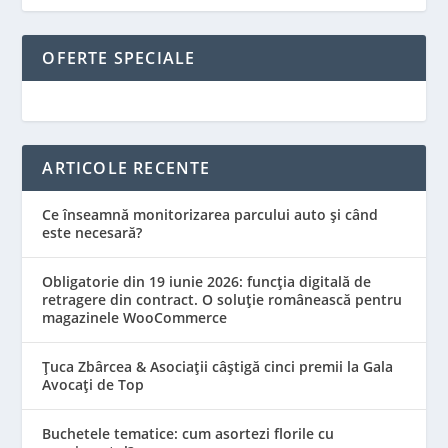
OFERTE SPECIALE
ARTICOLE RECENTE
Ce înseamnă monitorizarea parcului auto și când
este necesară?
Obligatorie din 19 iunie 2026: funcția digitală de
retragere din contract. O soluție românească pentru
magazinele WooCommerce
Țuca Zbârcea & Asociații câștigă cinci premii la Gala
Avocați de Top
Buchetele tematice: cum asortezi florile cu