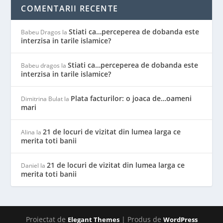
COMENTARII RECENTE
Stiati ca…perceperea de dobanda este
Babeu Dragos
la
interzisa in tarile islamice?
Stiati ca…perceperea de dobanda este
Babeu dragos
la
interzisa in tarile islamice?
Plata facturilor: o joaca de…oameni
Dimitrina Bulat
la
mari
21 de locuri de vizitat din lumea larga ce
Alina
la
merita toti banii
21 de locuri de vizitat din lumea larga ce
Daniel
la
merita toti banii
Proiectat de
| Produs de
Elegant Themes
WordPress