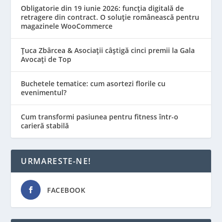
Obligatorie din 19 iunie 2026: funcția digitală de
retragere din contract. O soluție românească pentru
magazinele WooCommerce
Țuca Zbârcea & Asociații câștigă cinci premii la Gala
Avocați de Top
Buchetele tematice: cum asortezi florile cu
evenimentul?
Cum transformi pasiunea pentru fitness într-o
carieră stabilă
URMARESTE-NE!
FACEBOOK