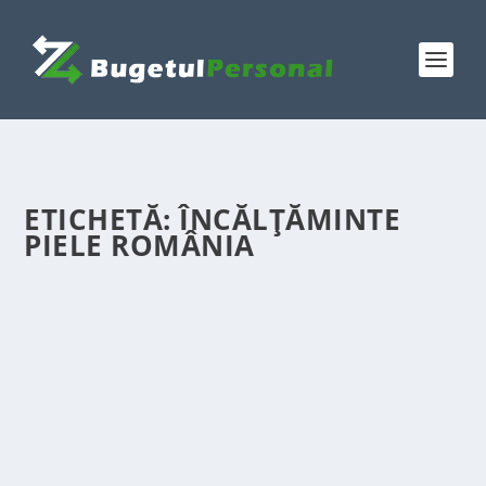
ETICHETĂ:
ÎNCĂLȚĂMINTE
PIELE ROMÂNIA
INVESTIȚIA ÎN PANTOFI DIN PIELE
NATURALĂ
de
Victor Neagu
|
mai 12, 2026
|
Featured
|
0
|
Descoperă cum pantofii din piele naturală de la
Catinca Shoes îmbină eleganța, confortul și
durabilitatea, fiind o alegere inteligentă pentru
femeile moderne care apreciază calitatea autentică și