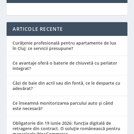
ARTICOLE RECENTE
Curățenie profesională pentru apartamente de lux
în Cluj: ce servicii presupune?
Ce avantaje oferă o baterie de chiuvetă cu perlator
integrat?
Căzi de baie din acril sau din fontă, ce le desparte cu
adevărat?
Ce înseamnă monitorizarea parcului auto și când
este necesară?
Obligatorie din 19 iunie 2026: funcția digitală de
retragere din contract. O soluție românească pentru
magazinele WooCommerce