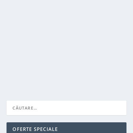
CUM ITI POTI ALEGE ROCHIA DE MIREASA
CORECT?
de
Victor Neagu
|
aug. 4, 2021
|
Recomandari
,
Stiai ca...?
|
0
|
Casatoria ramane o etapa importanta in viata tuturor,
care va ramane gravata in amintirile noastre...
CITEŞTE MAI MULT
OFERTE SPECIALE