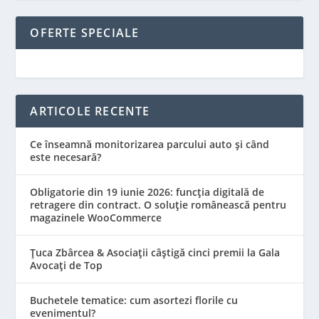
OFERTE SPECIALE
ARTICOLE RECENTE
Ce înseamnă monitorizarea parcului auto și când
este necesară?
Obligatorie din 19 iunie 2026: funcția digitală de
retragere din contract. O soluție românească pentru
magazinele WooCommerce
Țuca Zbârcea & Asociații câștigă cinci premii la Gala
Avocați de Top
Buchetele tematice: cum asortezi florile cu
evenimentul?