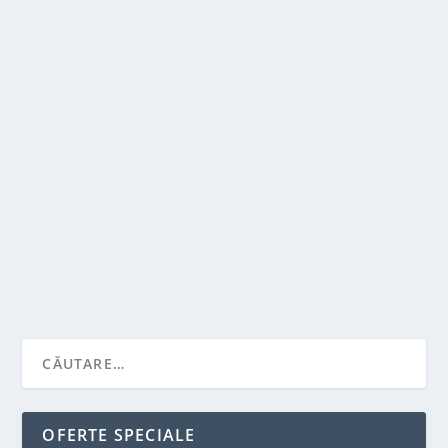
AMENAJAREA PEISAJULUI CU SALCIA
JAPONEZĂ – HAKURO NISHIKI
de
Victor Neagu
|
dec. 16, 2022
|
Solutii pentru casa
|
0
|
Salcia japoneză, Hakuro Nishiki, este un copac frumos
și unic care a fost cultivat în Japonia de...
CITEŞTE MAI MULT
OFERTE SPECIALE