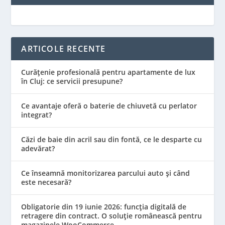
ARTICOLE RECENTE
Curățenie profesională pentru apartamente de lux
în Cluj: ce servicii presupune?
Ce avantaje oferă o baterie de chiuvetă cu perlator
integrat?
Căzi de baie din acril sau din fontă, ce le desparte cu
adevărat?
Ce înseamnă monitorizarea parcului auto și când
este necesară?
Obligatorie din 19 iunie 2026: funcția digitală de
retragere din contract. O soluție românească pentru
magazinele WooCommerce