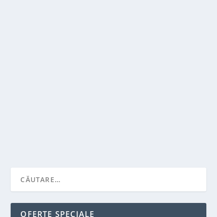
CUM SE PREGATESTE MASA DE CRACIUN?
de
Victor Neagu
|
dec. 19, 2022
|
Featured
|
0
|
Ai de gand sa gazduiesti vreunul dintre pranzurile
sau cinele care sunt sarbatorite in timpul...
CITEŞTE MAI MULT
OFERTE SPECIALE