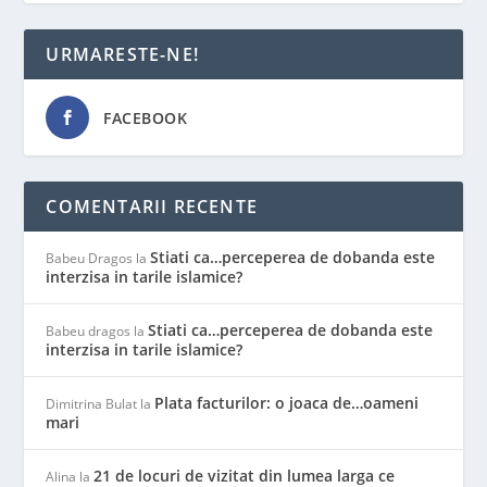
URMARESTE-NE!
FACEBOOK
COMENTARII RECENTE
Stiati ca…perceperea de dobanda este
Babeu Dragos
la
interzisa in tarile islamice?
Stiati ca…perceperea de dobanda este
Babeu dragos
la
interzisa in tarile islamice?
Plata facturilor: o joaca de…oameni
Dimitrina Bulat
la
mari
21 de locuri de vizitat din lumea larga ce
Alina
la