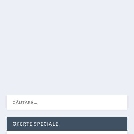
ALEGEREA CORECTA PENTRU SERVICIILE DE
RENT A CAR
de
Victor Neagu
|
apr. 26, 2023
|
Featured
|
0
|
Atunci cand vine vorba de inchirierea unei masini,
alegerea corecta a serviciului de inchiriere de...
CITEŞTE MAI MULT
OFERTE SPECIALE