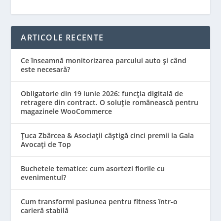
ARTICOLE RECENTE
Ce înseamnă monitorizarea parcului auto și când
este necesară?
Obligatorie din 19 iunie 2026: funcția digitală de
retragere din contract. O soluție românească pentru
magazinele WooCommerce
Țuca Zbârcea & Asociații câștigă cinci premii la Gala
Avocați de Top
Buchetele tematice: cum asortezi florile cu
evenimentul?
Cum transformi pasiunea pentru fitness într-o
carieră stabilă