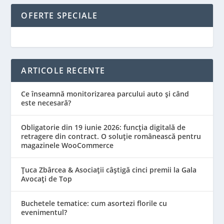
OFERTE SPECIALE
ARTICOLE RECENTE
Ce înseamnă monitorizarea parcului auto și când
este necesară?
Obligatorie din 19 iunie 2026: funcția digitală de
retragere din contract. O soluție românească pentru
magazinele WooCommerce
Țuca Zbârcea & Asociații câștigă cinci premii la Gala
Avocați de Top
Buchetele tematice: cum asortezi florile cu
evenimentul?