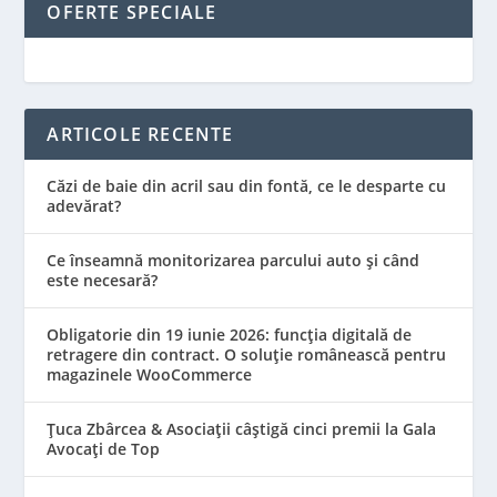
OFERTE SPECIALE
ARTICOLE RECENTE
Căzi de baie din acril sau din fontă, ce le desparte cu
adevărat?
Ce înseamnă monitorizarea parcului auto și când
este necesară?
Obligatorie din 19 iunie 2026: funcția digitală de
retragere din contract. O soluție românească pentru
magazinele WooCommerce
Țuca Zbârcea & Asociații câștigă cinci premii la Gala
Avocați de Top