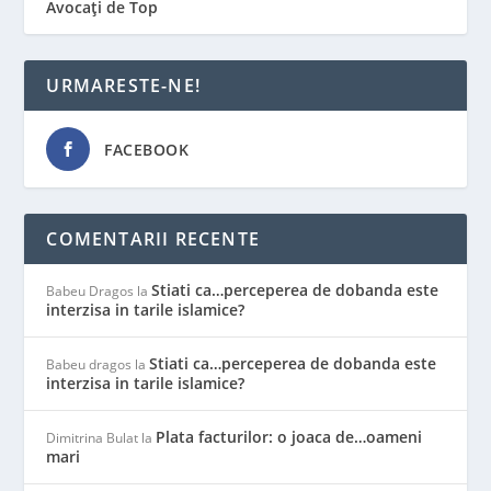
Avocați de Top
URMARESTE-NE!
FACEBOOK
COMENTARII RECENTE
Stiati ca…perceperea de dobanda este
Babeu Dragos
la
interzisa in tarile islamice?
Stiati ca…perceperea de dobanda este
Babeu dragos
la
interzisa in tarile islamice?
Plata facturilor: o joaca de…oameni
Dimitrina Bulat
la
mari