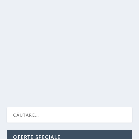
CE ESTE FORMAREA PROFESIONALA?
de
Victor Neagu
|
ian. 26, 2022
|
Stiai ca...?
|
0
|
„Se cauta un profesionist specializat”. Cu siguranta
ati citit acest anunt o data in...
CITEŞTE MAI MULT
OFERTE SPECIALE