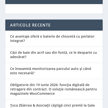
ARTICOLE RECENTE
Ce avantaje oferă o baterie de chiuvetă cu perlator
integrat?
Căzi de baie din acril sau din fontă, ce le desparte cu
adevărat?
Ce înseamnă monitorizarea parcului auto și când
este necesară?
Obligatorie din 19 iunie 2026: funcția digitală de
retragere din contract. O soluție românească pentru
magazinele WooCommerce
Țuca Zbârcea & Asociații câștigă cinci premii la Gala