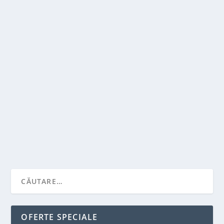
TRATAMENTUL EFICIENT AL DURERILOR DE
SPATE: SOLUTII PERSONALIZATE PENTRU O
VIATA FARA DISCONFORT
de
Victor Neagu
|
mai 31, 2023
|
Stiai ca...?
|
0
|
Durerile de spate sunt o afectiune comuna care
afecteaza o mare parte din populatie. Acestea pot...
CITEŞTE MAI MULT
OFERTE SPECIALE