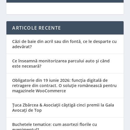
ARTICOLE RECENTE
Căzi de baie din acril sau din fontă, ce le desparte cu
adevărat?
Ce înseamnă monitorizarea parcului auto și când
este necesară?
Obligatorie din 19 iunie 2026: funcția digitală de
retragere din contract. O soluție românească pentru
magazinele WooCommerce
Țuca Zbârcea & Asociații câștigă cinci premii la Gala
Avocați de Top
Buchetele tematice: cum asortezi florile cu
evenimentul?