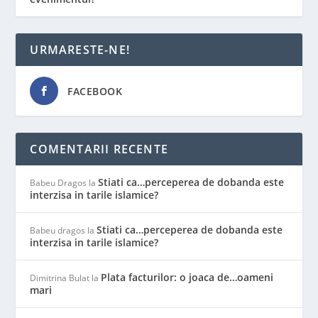
URMARESTE-NE!
FACEBOOK
COMENTARII RECENTE
Stiati ca…perceperea de dobanda este
Babeu Dragos
la
interzisa in tarile islamice?
Stiati ca…perceperea de dobanda este
Babeu dragos
la
interzisa in tarile islamice?
Plata facturilor: o joaca de…oameni
Dimitrina Bulat
la
mari