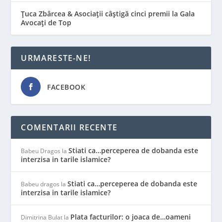
Țuca Zbârcea & Asociații câștigă cinci premii la Gala
Avocați de Top
URMARESTE-NE!
FACEBOOK
COMENTARII RECENTE
Stiati ca…perceperea de dobanda este
Babeu Dragos
la
interzisa in tarile islamice?
Stiati ca…perceperea de dobanda este
Babeu dragos
la
interzisa in tarile islamice?
Plata facturilor: o joaca de…oameni
Dimitrina Bulat
la