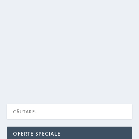
SPORTNEWS-ROMANIA.RO – LOCUL UNDE
SUFLETUL TĂU DE SUPORTER ÎȘI GĂSEȘTE
ECOUL
de
Victor Neagu
|
iul. 11, 2025
|
Recomandari
|
0
|
❤️ Ce înseamnă să fii suporter adevărat în fotbalul
românesc? În România, să fii suporter adevărat...
CITEŞTE MAI MULT
OFERTE SPECIALE