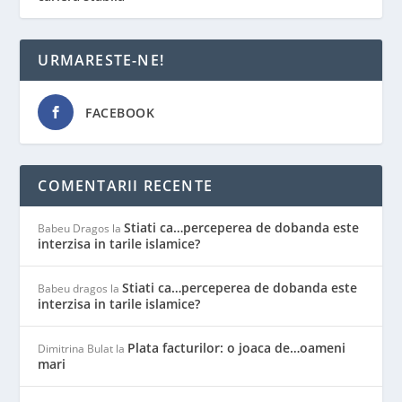
URMARESTE-NE!
FACEBOOK
COMENTARII RECENTE
Stiati ca…perceperea de dobanda este
Babeu Dragos
la
interzisa in tarile islamice?
Stiati ca…perceperea de dobanda este
Babeu dragos
la
interzisa in tarile islamice?
Plata facturilor: o joaca de…oameni
Dimitrina Bulat
la
mari