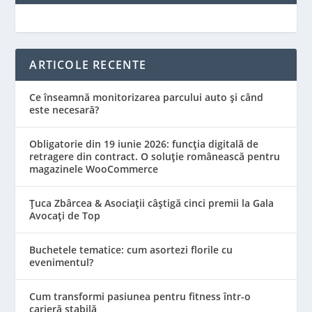
ARTICOLE RECENTE
Ce înseamnă monitorizarea parcului auto și când
este necesară?
Obligatorie din 19 iunie 2026: funcția digitală de
retragere din contract. O soluție românească pentru
magazinele WooCommerce
Țuca Zbârcea & Asociații câștigă cinci premii la Gala
Avocați de Top
Buchetele tematice: cum asortezi florile cu
evenimentul?
Cum transformi pasiunea pentru fitness într-o
carieră stabilă