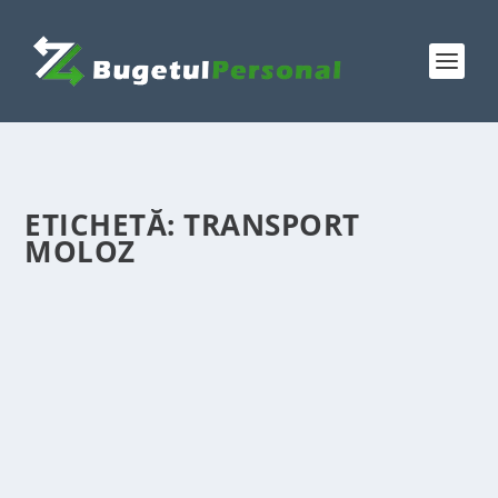
ETICHETĂ:
TRANSPORT
MOLOZ
AI NEVOIE DE SĂPĂTURI RAPIDE?
ÎNCHIRIAZĂ UN BOBCAT CU OPERATOR
de
Victor Neagu
|
mai 1, 2026
|
Featured
|
0
|
Când proiectul tău de construcție sau amenajare este
blocat din cauza unor lucrări grele de teren, soluția
simplă și eficientă este închirierea unui bobcat cu
operator. Descoperă cum poți economisi timp și bani.