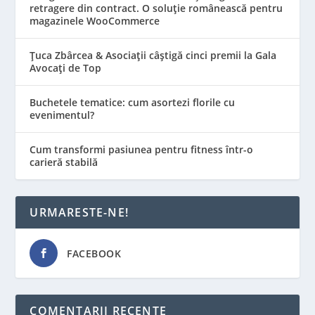
retragere din contract. O soluție românească pentru
magazinele WooCommerce
Țuca Zbârcea & Asociații câștigă cinci premii la Gala
Avocați de Top
Buchetele tematice: cum asortezi florile cu
evenimentul?
Cum transformi pasiunea pentru fitness într-o
carieră stabilă
URMARESTE-NE!
FACEBOOK
COMENTARII RECENTE