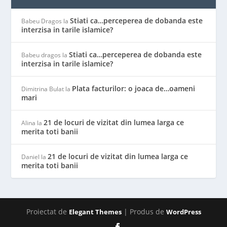
Stiati ca…perceperea de dobanda este
Babeu Dragos
la
interzisa in tarile islamice?
Stiati ca…perceperea de dobanda este
Babeu dragos
la
interzisa in tarile islamice?
Plata facturilor: o joaca de…oameni
Dimitrina Bulat
la
mari
21 de locuri de vizitat din lumea larga ce
Alina
la
merita toti banii
21 de locuri de vizitat din lumea larga ce
Daniel
la
merita toti banii
Proiectat de
| Produs de
Elegant Themes
WordPress