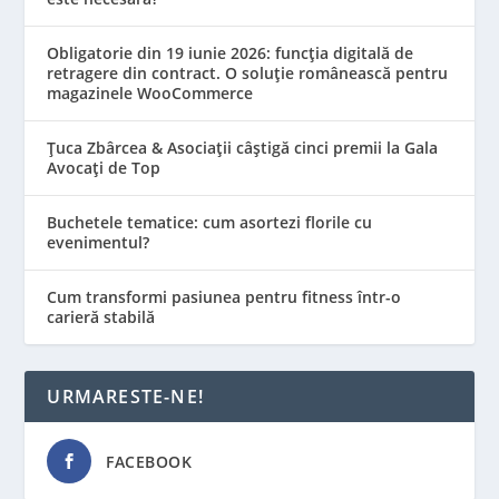
Obligatorie din 19 iunie 2026: funcția digitală de
retragere din contract. O soluție românească pentru
magazinele WooCommerce
Țuca Zbârcea & Asociații câștigă cinci premii la Gala
Avocați de Top
Buchetele tematice: cum asortezi florile cu
evenimentul?
Cum transformi pasiunea pentru fitness într-o
carieră stabilă
URMARESTE-NE!
FACEBOOK