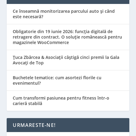
Ce înseamnă monitorizarea parcului auto și când
este necesară?
Obligatorie din 19 iunie 2026: funcția digitală de
retragere din contract. O soluție românească pentru
magazinele WooCommerce
Țuca Zbârcea & Asociații câștigă cinci premii la Gala
Avocați de Top
Buchetele tematice: cum asortezi florile cu
evenimentul?
Cum transformi pasiunea pentru fitness într-o
carieră stabilă
URMARESTE-NE!