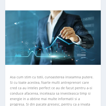
Asa cum stim cu totii, cunoasterea inseamna putere.
Si cu toate acestea, foarte multi antreprenori care
cred ca au inteles perfect ce au de facut pentru a-si
conduce afacerea, inceteaza sa investeasca timp si
energie in a obtine mai multe informatii si a
progresa. Si din pacate gresesc, pentru ca a invata