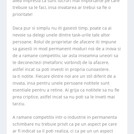
avea impresia ca sunt lucruri mai importante pe care
trebuie sa le faci, insa invatarea ar trebui sa fie o
prioritate!
Daca pur si simplu nu iti gasesti timp, poate ca ai
nevoie sa delegi unele dintre task-urile tale altor
persoane. Rolul de proprietar de afacere iti impune
sa gasesti in mod permanent moduri noi de a inova si
de a ramane competitiv, iar asta inseamna uneori sa
te deconectezi (metaforic vorbind) de la afacere,
astfel incat sa poti investi in propria cunoastere.
Ia-ti notite. Fiecare dintre noi are un stil diferit de a
invata, insa pentru unele persoane notitele sunt
esentiale pentru a retine. Ai grija ca notitele sa nu fie
prea criptice, astfel incat sa nu poti sa le inveti mai
tarziu.
A ramane competitiv intr-o industrie in permanenta
schimbare nu trebuie privit ca pe un aspect pe care
ar fi indicat sa il poti realiza, ci ca pe un un aspect