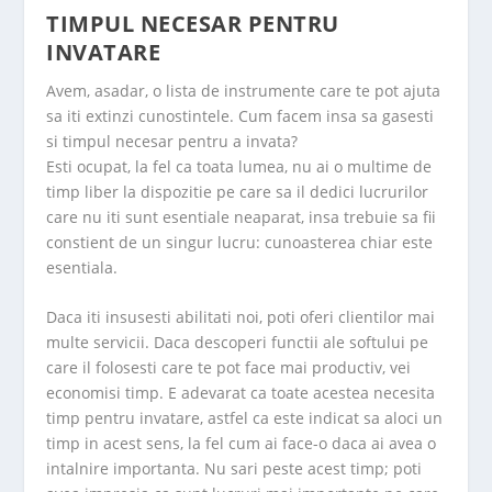
TIMPUL NECESAR PENTRU
INVATARE
Avem, asadar, o lista de instrumente care te pot ajuta
sa iti extinzi cunostintele. Cum facem insa sa gasesti
si timpul necesar pentru a invata?
Esti ocupat, la fel ca toata lumea, nu ai o multime de
timp liber la dispozitie pe care sa il dedici lucrurilor
care nu iti sunt esentiale neaparat, insa trebuie sa fii
constient de un singur lucru: cunoasterea chiar este
esentiala.
Daca iti insusesti abilitati noi, poti oferi clientilor mai
multe servicii. Daca descoperi functii ale softului pe
care il folosesti care te pot face mai productiv, vei
economisi timp. E adevarat ca toate acestea necesita
timp pentru invatare, astfel ca este indicat sa aloci un
timp in acest sens, la fel cum ai face-o daca ai avea o
intalnire importanta. Nu sari peste acest timp; poti