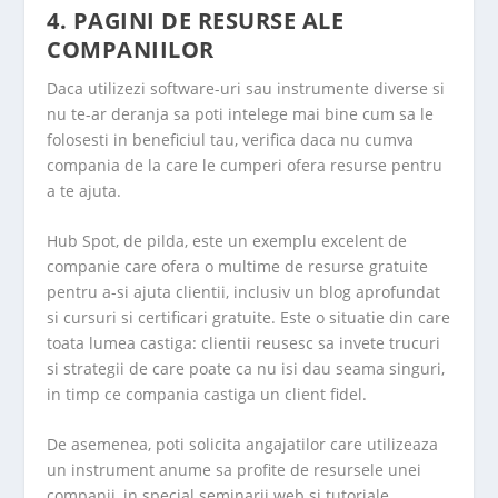
4. PAGINI DE RESURSE ALE
COMPANIILOR
Daca utilizezi software-uri sau instrumente diverse si
nu te-ar deranja sa poti intelege mai bine cum sa le
folosesti in beneficiul tau, verifica daca nu cumva
compania de la care le cumperi ofera resurse pentru
a te ajuta.
Hub Spot, de pilda, este un exemplu excelent de
companie care ofera o multime de resurse gratuite
pentru a-si ajuta clientii, inclusiv un blog aprofundat
si cursuri si certificari gratuite. Este o situatie din care
toata lumea castiga: clientii reusesc sa invete trucuri
si strategii de care poate ca nu isi dau seama singuri,
in timp ce compania castiga un client fidel.
De asemenea, poti solicita angajatilor care utilizeaza
un instrument anume sa profite de resursele unei
companii, in special seminarii web si tutoriale.