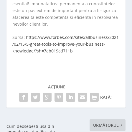
esential! Imbunatatirea permanenta a cunostintelor
este un pas extrem de important pentru a fi sigur ca
afacerea ta este competenta si eficienta in rezolvarea
nevoilor clientilor.
Sursa:
https://www.forbes.com/sites/allbusiness/2021
/02/15/5-great-tools-to-improve-your-business-
knowledge/?sh=7ab019cd711b
ACȚIUNE:
RATĂ:
URMĂTORUL
Cum deosebesti usa din
lemn de cea din fibra de