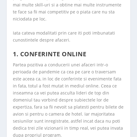
mai multe skill-uri si a obtine mai multe instrumente
te face sa fii mai competitiv pe o piata care nu sta
niciodata pe loc.
Iata cateva modalitati prin care iti poti imbunatati
cunostintele despre afaceri.
1. CONFERINTE ONLINE
Partea pozitiva a conducerii unei afaceri intr-o
perioada de pandemie ca cea pe care o traversam
este aceea ca, in loc de conferinte si evenimente fata
in fata, totul a fost mutat in mediul online. Ceea ce
inseamna ca vei putea asculta lideri de top din
domeniul tau vorbind despre subiectele lor de
expertiza, fara sa fii nevoit sa platesti pentru bilete de
avion si pentru o camera de hotel. Iar majoritatea
sesiunilor sunt inregistrate, astfel incat daca nu poti
dedica trei zile vizionarii in timp real, vei putea invata
dupa propriul program.