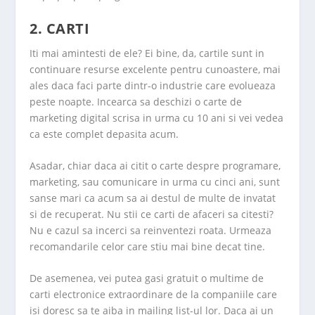
2. CARTI
Iti mai amintesti de ele? Ei bine, da, cartile sunt in
continuare resurse excelente pentru cunoastere, mai
ales daca faci parte dintr-o industrie care evolueaza
peste noapte. Incearca sa deschizi o carte de
marketing digital scrisa in urma cu 10 ani si vei vedea
ca este complet depasita acum.
Asadar, chiar daca ai citit o carte despre programare,
marketing, sau comunicare in urma cu cinci ani, sunt
sanse mari ca acum sa ai destul de multe de invatat
si de recuperat. Nu stii ce carti de afaceri sa citesti?
Nu e cazul sa incerci sa reinventezi roata. Urmeaza
recomandarile celor care stiu mai bine decat tine.
De asemenea, vei putea gasi gratuit o multime de
carti electronice extraordinare de la companiile care
isi doresc sa te aiba in mailing list-ul lor. Daca ai un