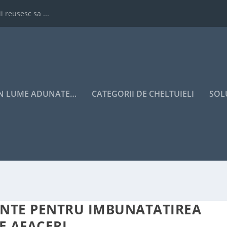
i reusesc sa ...
IN LUME ADUNATE…
CATEGORII DE CHELTUIELI
SOL
ENTE PENTRU IMBUNATATIREA
E AFACERI