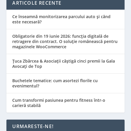
ARTICOLE RECENTE
Ce înseamnă monitorizarea parcului auto și când
este necesară?
Obligatorie din 19 iunie 2026: funcția digitală de
retragere din contract. O soluție românească pentru
magazinele WooCommerce
Țuca Zbârcea & Asociații câștigă cinci premii la Gala
Avocați de Top
Buchetele tematice: cum asortezi florile cu
evenimentul?
Cum transformi pasiunea pentru fitness într-o
carieră stabilă
URMARESTE-NE!