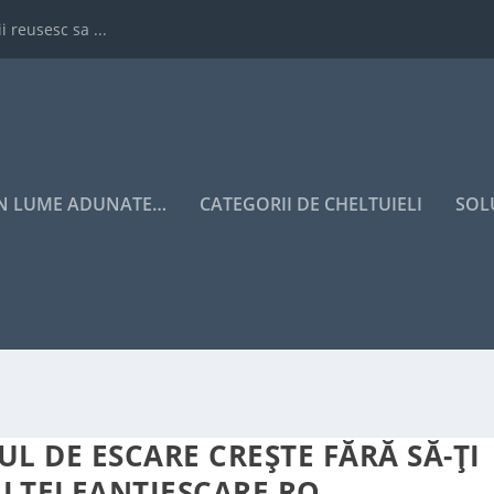
i reusesc sa ...
IN LUME ADUNATE…
CATEGORII DE CHELTUIELI
SOL
CUL DE ESCARE CREȘTE FĂRĂ SĂ-ȚI
ALTELEANTIESCARE.RO