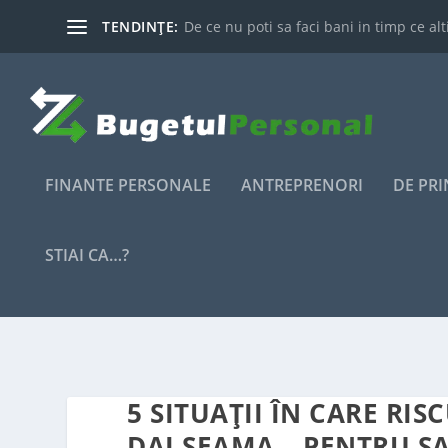
TENDINȚE:
De ce nu poti sa faci bani in timp ce alti
FINANTE PERSONALE
ANTREPRENORI
DE PR
STIAI CA…?
5 SITUAȚII ÎN CARE RIS
DAI SEAMA – PENTRU S