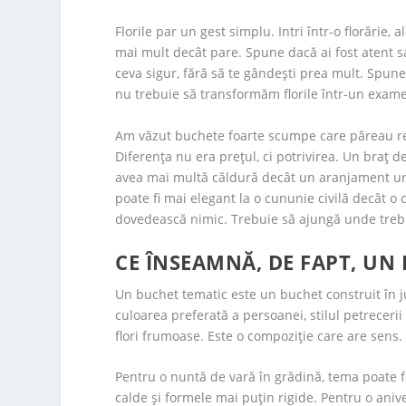
Florile par un gest simplu. Intri într-o florărie, 
mai mult decât pare. Spune dacă ai fost atent s
ceva sigur, fără să te gândești prea mult. Spune
nu trebuie să transformăm florile într-un exame
Am văzut buchete foarte scumpe care păreau re
Diferența nu era prețul, ci potrivirea. Un braț d
avea mai multă căldură decât un aranjament uria
poate fi mai elegant la o cununie civilă decât o 
dovedească nimic. Trebuie să ajungă unde treb
CE ÎNSEAMNĂ, DE FAPT, UN
Un buchet tematic este un buchet construit în ju
culoarea preferată a persoanei, stilul petreceri
flori frumoase. Este o compoziție care are sens.
Pentru o nuntă de vară în grădină, tema poate fi 
calde și formele mai puțin rigide. Pentru o anive