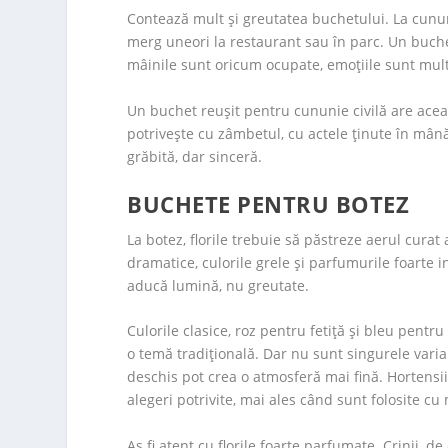
Contează mult și greutatea buchetului. La cununia 
merg uneori la restaurant sau în parc. Un buch
mâinile sunt oricum ocupate, emoțiile sunt multe,
Un buchet reușit pentru cununie civilă are acea 
potrivește cu zâmbetul, cu actele ținute în mână
grăbită, dar sinceră.
BUCHETE PENTRU BOTEZ
La botez, florile trebuie să păstreze aerul curat
dramatice, culorile grele și parfumurile foarte i
aducă lumină, nu greutate.
Culorile clasice, roz pentru fetiță și bleu pentr
o temă tradițională. Dar nu sunt singurele varia
deschis pot crea o atmosferă mai fină. Hortensiile
alegeri potrivite, mai ales când sunt folosite cu
Aș fi atent cu florile foarte parfumate. Crinii, 