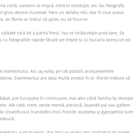
civilă, oamenii se mișcă, intră în instituție, ies, fac fotografii,
et greu devine incomod. Pare un detaliu mic, dar în ziua aceea
 iar florile ar trebui să ajute, nu să încurce.
calitate rară de a părea firesc. Nu se străduiește prea tare. Se
, cu fotografiile rapide făcute pe trepte și cu bucuria aceea un pic
 al momentului. Aici aș evita, pe cât posibil, aranjamentele
ntense. Evenimentul are deja multă emoție în el. Florile trebuie să
u băiat, pot funcționa în continuare, mai ales când familia își doreșt
nte. Alb cald, crem, verde mentă, piersică, lavandă pal sau galben
, lisianthusul, trandafirii mici, freziile, eustoma și gypsophila sun
 măsură.
de exemplu, sunt frumoși, dar într-un spațiu mic parfumul lor poate