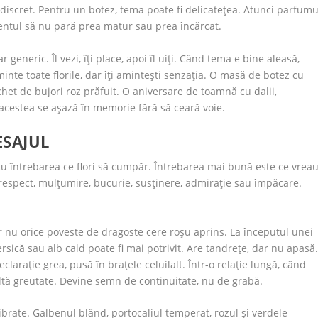
j discret. Pentru un botez, tema poate fi delicatețea. Atunci parfumu
mentul să nu pară prea matur sau prea încărcat.
generic. Îl vezi, îți place, apoi îl uiți. Când tema e bine aleasă,
minte toate florile, dar îți amintești senzația. O masă de botez cu
het de bujori roz prăfuit. O aniversare de toamnă cu dalii,
e acestea se așază în memorie fără să ceară voie.
ESAJUL
u întrebarea ce flori să cumpăr. Întrebarea mai bună este ce vrea
 respect, mulțumire, bucurie, susținere, admirație sau împăcare.
Dar nu orice poveste de dragoste cere roșu aprins. La începutul unei
ersică sau alb cald poate fi mai potrivit. Are tandrețe, dar nu apasă
eclarație grea, pusă în brațele celuilalt. Într-o relație lungă, când
 altă greutate. Devine semn de continuitate, nu de grabă.
ibrate. Galbenul blând, portocaliul temperat, rozul și verdele