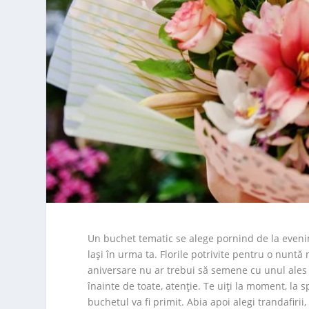
Un buchet tematic se alege pornind de la evenime
lași în urma ta. Florile potrivite pentru o nuntă
aniversare nu ar trebui să semene cu unul ales
înainte de toate, atenție. Te uiți la moment, la spa
buchetul va fi primit. Abia apoi alegi trandafirii,