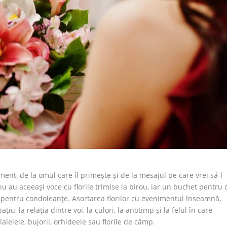
nt, de la omul care îl primește și de la mesajul pe care vrei să-l
 nu au aceeași voce cu florile trimise la birou, iar un buchet pentru 
 pentru condoleanțe. Asortarea florilor cu evenimentul înseamnă,
țiu, la relația dintre voi, la culori, la anotimp și la felul în care
 lalelele, bujorii, orhideele sau florile de câmp.