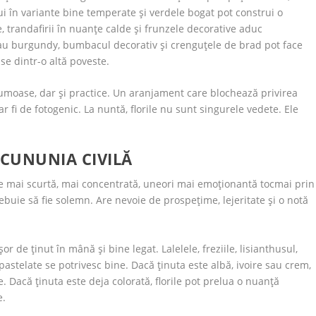
lui în variante bine temperate și verdele bogat pot construi o
, trandafirii în nuanțe calde și frunzele decorative aduc
i sau burgundy, bumbacul decorativ și crenguțele de brad pot face
e dintr-o altă poveste.
 frumoase, dar și practice. Un aranjament care blochează privirea
 fi de fotogenic. La nuntă, florile nu sunt singurele vedete. Ele
 CUNUNIA CIVILĂ
te mai scurtă, mai concentrată, uneori mai emoționantă tocmai prin
ebuie să fie solemn. Are nevoie de prospețime, lejeritate și o notă
 de ținut în mână și bine legat. Lalelele, freziile, lisianthusul,
i pastelate se potrivesc bine. Dacă ținuta este albă, ivoire sau crem,
 Dacă ținuta este deja colorată, florile pot prelua o nuanță
e.