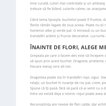
linie curată, culori mai controlate și un ambala
trebuie să fie blând, culorile calme, iar aranja
Când tema lipsește, buchetul poate fi frumos, dar 
florile rămân legate de ziua aceea. Poate nu ții 
hortensii albe și verde pal. O mireasă cu un buc
trandafiri arămii și frunze decorative. Lucruril
ÎNAINTE DE FLORI, ALEGE M
Greșeala pe care o facem des este să începem c
să spun prin acest buchet. Dragoste, prietenie,
Fiecare mesaj cere alt ton.
Dragostea poate sta în trandafiri roșii, sigur. 
relații, un buchet în nuanțe de roz pal, crem, pi
Spune că îți pasă, fără să pară că ai venit cu o d
între voi există deja o istorie, roșul poate avea
Recunoștința are nevoie de flori calde, dar echil