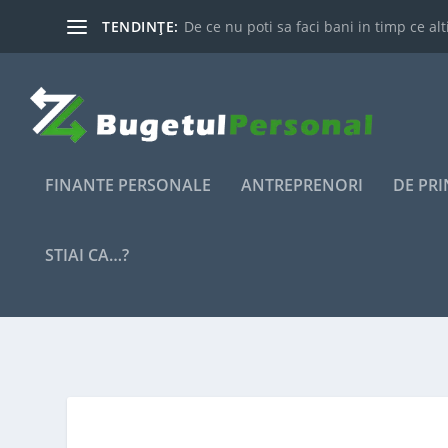
TENDINȚE:
De ce nu poti sa faci bani in timp ce alti
FINANTE PERSONALE
ANTREPRENORI
DE PR
STIAI CA…?