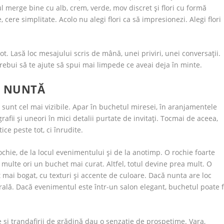
 merge bine cu alb, crem, verde, mov discret și flori cu formă
cere simplitate. Acolo nu alegi flori ca să impresionezi. Alegi flori
. Lasă loc mesajului scris de mână, unei priviri, unei conversații.
trebui să te ajute să spui mai limpede ce aveai deja în minte.
U NUNTĂ
e sunt cel mai vizibile. Apar în buchetul miresei, în aranjamentele
grafii și uneori în mici detalii purtate de invitați. Tocmai de aceea,
ice peste tot, ci înrudite.
chie, de la locul evenimentului și de la anotimp. O rochie foarte
 multe ori un buchet mai curat. Altfel, totul devine prea mult. O
 mai bogat, cu texturi și accente de culoare. Dacă nunta are loc
urală. Dacă evenimentul este într-un salon elegant, buchetul poate f
ile și trandafirii de grădină dau o senzație de prospețime. Vara,