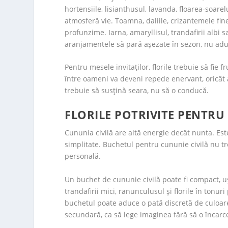
hortensiile, lisianthusul, lavanda, floarea-soare
atmosferă vie. Toamna, daliile, crizantemele fine
profunzime. Iarna, amaryllisul, trandafirii alb
aranjamentele să pară așezate în sezon, nu adus
Pentru mesele invitaților, florile trebuie să fie
între oameni va deveni repede enervant, oricât ar
trebuie să susțină seara, nu să o conducă.
FLORILE POTRIVITE PENTRU
Cununia civilă are altă energie decât nunta. Es
simplitate. Buchetul pentru cununie civilă nu tr
personală.
Un buchet de cununie civilă poate fi compact, ușor
trandafirii mici, ranunculusul și florile în tonur
buchetul poate aduce o pată discretă de culoare.
secundară, ca să lege imaginea fără să o încarc