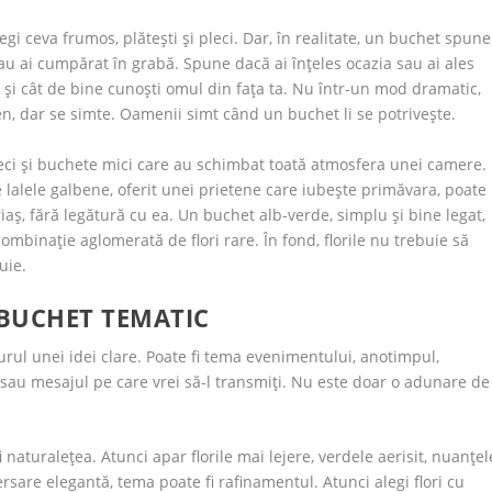
alegi ceva frumos, plătești și pleci. Dar, în realitate, un buchet spune
au ai cumpărat în grabă. Spune dacă ai înțeles ocazia sau ai ales
 și cât de bine cunoști omul din fața ta. Nu într-un mod dramatic,
n, dar se simte. Oamenii simt când un buchet li se potrivește.
ci și buchete mici care au schimbat toată atmosfera unei camere.
e lalele galbene, oferit unei prietene care iubește primăvara, poate
ș, fără legătură cu ea. Un buchet alb-verde, simplu și bine legat,
combinație aglomerată de flori rare. În fond, florile nu trebuie să
uie.
 BUCHET TEMATIC
rul unei idei clare. Poate fi tema evenimentului, anotimpul,
i sau mesajul pe care vrei să-l transmiți. Nu este doar o adunare de
naturalețea. Atunci apar florile mai lejere, verdele aerisit, nuanțel
rsare elegantă, tema poate fi rafinamentul. Atunci alegi flori cu