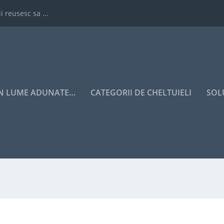
i reusesc sa ...
IN LUME ADUNATE…
CATEGORII DE CHELTUIELI
SOL