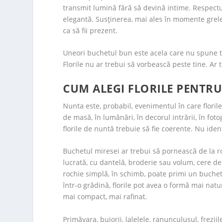
transmit lumină fără să devină intime. Respectul
elegantă. Susținerea, mai ales în momente grele, 
ca să fii prezent.
Uneori buchetul bun este acela care nu spune tot
Florile nu ar trebui să vorbească peste tine. Ar 
CUM ALEGI FLORILE PENTR
Nunta este, probabil, evenimentul în care floril
de masă, în lumânări, în decorul intrării, în foto
florile de nuntă trebuie să fie coerente. Nu ident
Buchetul miresei ar trebui să pornească de la ro
lucrată, cu dantelă, broderie sau volum, cere de
rochie simplă, în schimb, poate primi un buchet
într-o grădină, florile pot avea o formă mai nat
mai compact, mai rafinat.
Primăvara, bujorii, lalelele, ranunculusul, frezi