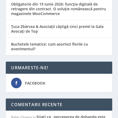
Obligatorie din 19 iunie 2026: funcția digitală de
retragere din contract. O soluție românească pentru
magazinele WooCommerce
Țuca Zbârcea & Asociații câștigă cinci premii la Gala
Avocați de Top
Buchetele tematice: cum asortezi florile cu
evenimentul?
URMARESTE-NE!
FACEBOOK
COMENTARII RECENTE
Stiati ca…perceperea de dobanda este
Babeu Dragos
la