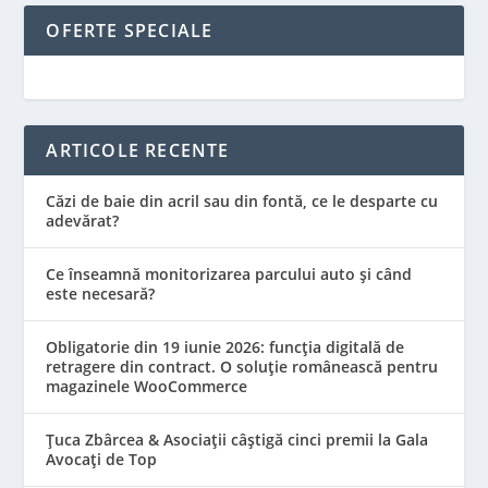
OFERTE SPECIALE
ARTICOLE RECENTE
Căzi de baie din acril sau din fontă, ce le desparte cu
adevărat?
Ce înseamnă monitorizarea parcului auto și când
este necesară?
Obligatorie din 19 iunie 2026: funcția digitală de
retragere din contract. O soluție românească pentru
magazinele WooCommerce
Țuca Zbârcea & Asociații câștigă cinci premii la Gala
Avocați de Top