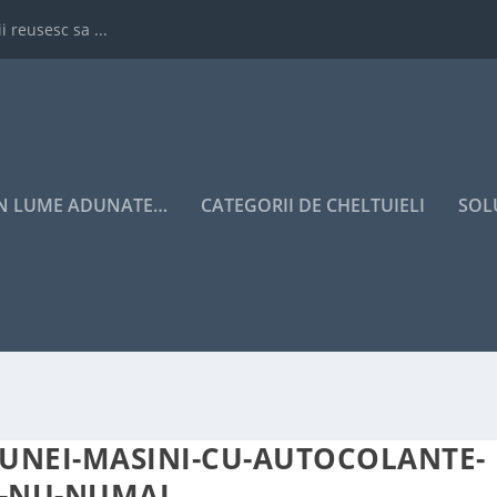
i reusesc sa ...
IN LUME ADUNATE…
CATEGORII DE CHELTUIELI
SOL
-UNEI-MASINI-CU-AUTOCOLANTE-
I-NU-NUMAI