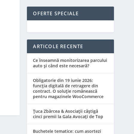
OFERTE SPECIALE
ARTICOLE RECENTE
Ce înseamnă monitorizarea parcului
auto și când este necesară?
Obligatorie din 19 iunie 2026:
funcția digitală de retragere din
contract. O soluție românească
pentru magazinele WooCommerce
Țuca Zbârcea & Asociații câștigă
cinci premii la Gala Avocați de Top
Buchetele tematice: cum asortezi