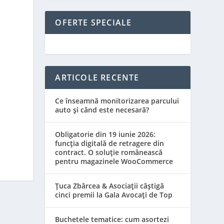
OFERTE SPECIALE
ARTICOLE RECENTE
Ce înseamnă monitorizarea parcului
auto și când este necesară?
Obligatorie din 19 iunie 2026:
funcția digitală de retragere din
contract. O soluție românească
pentru magazinele WooCommerce
Țuca Zbârcea & Asociații câștigă
cinci premii la Gala Avocați de Top
Buchetele tematice: cum asortezi