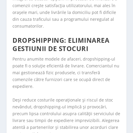
comenzii crește satisfacția utilizatorului, mai ales în
orașele mari, unde livrările la domiciliu pot fi dificile
din cauza traficului sau a programului neregulat al
consumatorilor.
DROPSHIPPING: ELIMINAREA
GESTIUNII DE STOCURI
Pentru anumite modele de afaceri, dropshipping-ul
poate fi o soluție eficientă de livrare. Comerciantul nu
mai gestionează fizic produsele, ci transferă
comenzile către furnizori care se ocupă direct de
expediere.
Deși reduce costurile operaționale și riscul de stoc
nevândut, dropshipping-ul implică și provocări,
precum lipsa controlului asupra calității serviciului de
livrare sau timpii de expediere imprevizibili. Alegerea
atentă a partenerilor și stabilirea unor acorduri clare