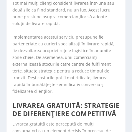
Tot mai mulți clienți consideră livrarea într-una sau
două zile ca fiind standard, nu un lux. Acest lucru
pune presiune asupra comercianților să adopte
soluții de livrare rapidă.
Implementarea acestui serviciu presupune fie
parteneriate cu curieri specializați în livrare rapidă,
fie dezvoltarea propriei rețele logistice în anumite
zone cheie. De asemenea, unii comercianți
externalizează stocurile către centre de fulfilment
terțe, situate strategic pentru a reduce timpul de
tranzit. Deși costurile pot fi mai ridicate, livrarea
rapidă îmbunătățește semnificativ conversia și
fidelizarea clienților.
LIVRAREA GRATUITĂ: STRATEGIE
DE DIFERENȚIERE COMPETITIVĂ
Livrarea gratuită este percepută de mulți
consumatori ca un element decisiv în procesul de