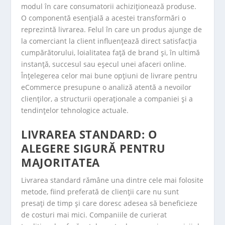
modul în care consumatorii achiziționează produse.
O componentă esențială a acestei transformări o
reprezintă livrarea. Felul în care un produs ajunge de
la comerciant la client influențează direct satisfacția
cumpărătorului, loialitatea față de brand și, în ultimă
instanță, succesul sau eșecul unei afaceri online.
Înțelegerea celor mai bune opțiuni de livrare pentru
eCommerce presupune o analiză atentă a nevoilor
clienților, a structurii operaționale a companiei și a
tendințelor tehnologice actuale.
LIVRAREA STANDARD: O
ALEGERE SIGURĂ PENTRU
MAJORITATEA
Livrarea standard rămâne una dintre cele mai folosite
metode, fiind preferată de clienții care nu sunt
presați de timp și care doresc adesea să beneficieze
de costuri mai mici. Companiile de curierat