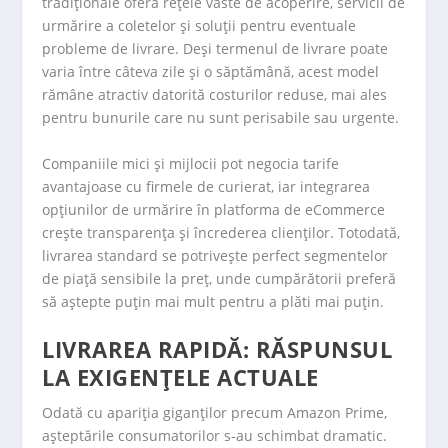
tradiționale oferă rețele vaste de acoperire, servicii de
urmărire a coletelor și soluții pentru eventuale
probleme de livrare. Deși termenul de livrare poate
varia între câteva zile și o săptămână, acest model
rămâne atractiv datorită costurilor reduse, mai ales
pentru bunurile care nu sunt perisabile sau urgente.
Companiile mici și mijlocii pot negocia tarife
avantajoase cu firmele de curierat, iar integrarea
opțiunilor de urmărire în platforma de eCommerce
crește transparența și încrederea clienților. Totodată,
livrarea standard se potrivește perfect segmentelor
de piață sensibile la preț, unde cumpărătorii preferă
să aștepte puțin mai mult pentru a plăti mai puțin.
LIVRAREA RAPIDĂ: RĂSPUNSUL
LA EXIGENȚELE ACTUALE
Odată cu apariția giganților precum Amazon Prime,
așteptările consumatorilor s-au schimbat dramatic.