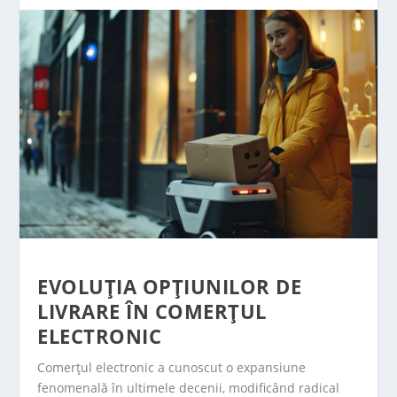
EVOLUȚIA OPȚIUNILOR DE
LIVRARE ÎN COMERȚUL
ELECTRONIC
Comerțul electronic a cunoscut o expansiune
fenomenală în ultimele decenii, modificând radical