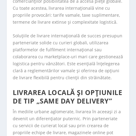
comercianților posibilitatea de a accesa piețe globale.
Cu toate acestea, livrarea internațională vine cu
propriile provocări: tarife vamale, taxe suplimentare,
termene de livrare extinse și complexitate logistică.
Soluțiile de livrare internațională de succes presupun
parteneriate solide cu curieri globali, utilizarea
platformelor de fulfilment internațional sau
colaborarea cu marketplace-uri mari care gestionează
logistica pentru vânzători. Este esențială înțelegerea
clară a reglementărilor vamale și oferirea de opțiuni
de livrare flexibilă pentru clienții din străinătate.
LIVRAREA LOCALĂ ȘI OPȚIUNILE
DE TIP „SAME DAY DELIVERY”
În mediile urbane aglomerate, livrarea în aceeași zi a
devenit un diferențiator puternic. Prin parteneriate
cu servicii de curierat local sau prin crearea de
propriile echipe de livrare, magazinele online pot