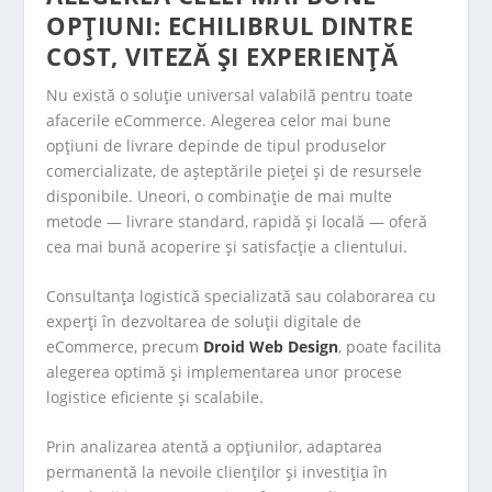
OPȚIUNI: ECHILIBRUL DINTRE
COST, VITEZĂ ȘI EXPERIENȚĂ
Nu există o soluție universal valabilă pentru toate
afacerile eCommerce. Alegerea celor mai bune
opțiuni de livrare depinde de tipul produselor
comercializate, de așteptările pieței și de resursele
disponibile. Uneori, o combinație de mai multe
metode — livrare standard, rapidă și locală — oferă
cea mai bună acoperire și satisfacție a clientului.
Consultanța logistică specializată sau colaborarea cu
experți în dezvoltarea de soluții digitale de
eCommerce, precum
Droid Web Design
, poate facilita
alegerea optimă și implementarea unor procese
logistice eficiente și scalabile.
Prin analizarea atentă a opțiunilor, adaptarea
permanentă la nevoile clienților și investiția în