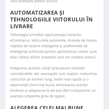
sunt esențiale pentru succes.
AUTOMATIZAREA ȘI
TEHNOLOGIILE VIITORULUI ÎN
LIVRARE
Tehnologia schimbă rapid peisajul livrărilor
eCommerce. Vehiculele autonome, dronele de livrare,
rețelele de lockere inteligente și platformele de
inteligență artificială pentru optimizarea rutelor sunt
doar câteva dintre inovațiile care vor modela viitorul.
Integrarea acestor soluții presupune investiții
considerabile, dar avantajele sunt majore: reducerea
costurilor pe termen lung, livrări mai rapide și o
experiență client mai bună. Anticiparea acestor
tendințe și adaptarea la ele pot oferi companiilor un
avantaj competitiv greu de egalat.
ALEGEREA CELEI MAI BUNE