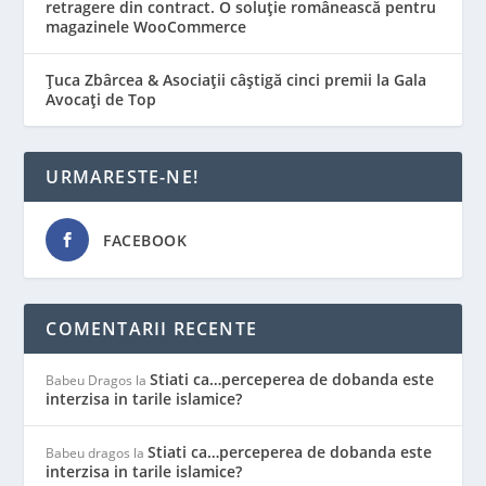
retragere din contract. O soluție românească pentru
magazinele WooCommerce
Țuca Zbârcea & Asociații câștigă cinci premii la Gala
Avocați de Top
URMARESTE-NE!
FACEBOOK
COMENTARII RECENTE
Stiati ca…perceperea de dobanda este
Babeu Dragos
la
interzisa in tarile islamice?
Stiati ca…perceperea de dobanda este
Babeu dragos
la
interzisa in tarile islamice?