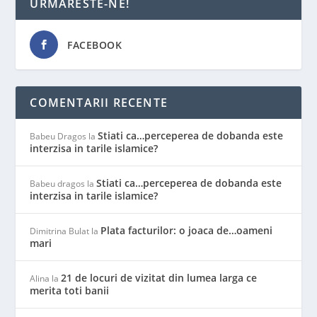
URMARESTE-NE!
FACEBOOK
COMENTARII RECENTE
Stiati ca…perceperea de dobanda este
Babeu Dragos
la
interzisa in tarile islamice?
Stiati ca…perceperea de dobanda este
Babeu dragos
la
interzisa in tarile islamice?
Plata facturilor: o joaca de…oameni
Dimitrina Bulat
la
mari
21 de locuri de vizitat din lumea larga ce
Alina
la
merita toti banii