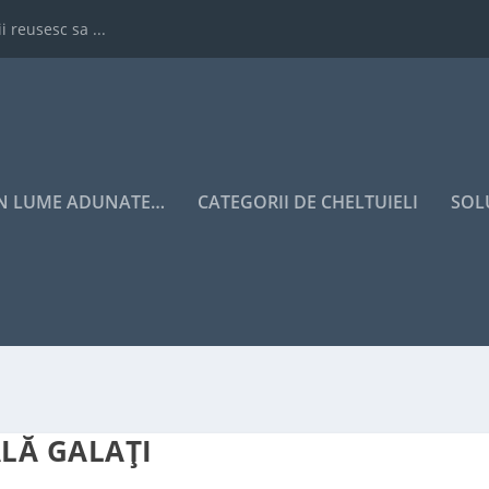
i reusesc sa ...
IN LUME ADUNATE…
CATEGORII DE CHELTUIELI
SOL
LĂ GALAȚI