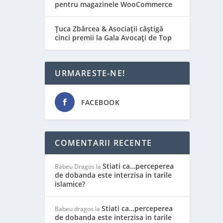
pentru magazinele WooCommerce
Țuca Zbârcea & Asociații câștigă
cinci premii la Gala Avocați de Top
URMARESTE-NE!
FACEBOOK
COMENTARII RECENTE
Stiati ca…perceperea
Babeu Dragos
la
de dobanda este interzisa in tarile
islamice?
Stiati ca…perceperea
Babeu dragos
la
de dobanda este interzisa in tarile