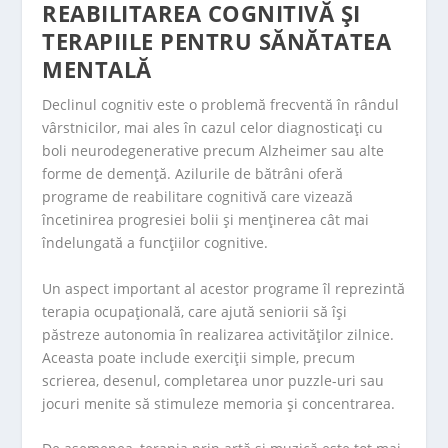
REABILITAREA COGNITIVĂ ȘI
TERAPIILE PENTRU SĂNĂTATEA
MENTALĂ
Declinul cognitiv este o problemă frecventă în rândul
vârstnicilor, mai ales în cazul celor diagnosticați cu
boli neurodegenerative precum Alzheimer sau alte
forme de demență. Azilurile de bătrâni oferă
programe de reabilitare cognitivă care vizează
încetinirea progresiei bolii și menținerea cât mai
îndelungată a funcțiilor cognitive.
Un aspect important al acestor programe îl reprezintă
terapia ocupațională, care ajută seniorii să își
păstreze autonomia în realizarea activităților zilnice.
Aceasta poate include exerciții simple, precum
scrierea, desenul, completarea unor puzzle-uri sau
jocuri menite să stimuleze memoria și concentrarea.