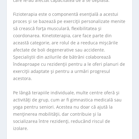
care le-au afectat capacitatea de a se deplasa.
Fizioterapia este o componentă esențială a acestui
proces și se bazează pe exerciții personalizate menite
să crească forța musculară, flexibilitatea și
coordonarea. Kinetoterapia, care face parte din
această categorie, are rolul de a reeduca mișcările
afectate de boli degenerative sau accidente.
Specialiștii din azilurile de bătrâni colaborează
îndeaproape cu rezidenții pentru a le oferi planuri de
exerciții adaptate și pentru a urmări progresul
acestora.
Pe lângă terapiile individuale, multe centre oferă și
activități de grup, cum ar fi gimnastica medicală sau
yoga pentru seniori. Acestea nu doar că ajută la
menținerea mobilității, dar contribuie și la
socializarea între rezidenți, reducând riscul de
izolare.