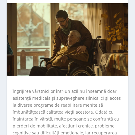
Îngrijirea vârstnicilor într-un azil nu înseamnă doar
asistență medicală și supraveghere zilnică, ci și acces
la diverse programe de reabilitare menite să
îmbunătățească calitatea vieții acestora. Odată cu
înaintarea în vârstă, multe persoane se confruntă cu
pierderi de mobilitate, afecțiuni cronice, probleme
cognitive sau dificultăți emoționale, iar recuperarea