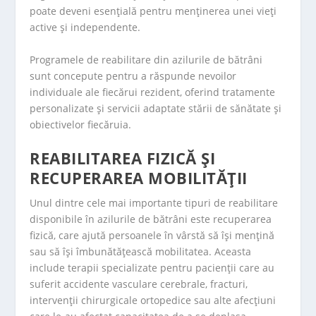
poate deveni esențială pentru menținerea unei vieți
active și independente.
Programele de reabilitare din azilurile de bătrâni
sunt concepute pentru a răspunde nevoilor
individuale ale fiecărui rezident, oferind tratamente
personalizate și servicii adaptate stării de sănătate și
obiectivelor fiecăruia.
REABILITAREA FIZICĂ ȘI
RECUPERAREA MOBILITĂȚII
Unul dintre cele mai importante tipuri de reabilitare
disponibile în azilurile de bătrâni este recuperarea
fizică, care ajută persoanele în vârstă să își mențină
sau să își îmbunătățească mobilitatea. Aceasta
include terapii specializate pentru pacienții care au
suferit accidente vasculare cerebrale, fracturi,
intervenții chirurgicale ortopedice sau alte afecțiuni