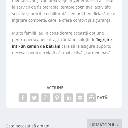
mentală, cât și calitatea vieții în general. Prin accesul
la servicii de fizioterapie, terapie cognitivă, activități
sociale și nutriție echilibrată, seniorii beneficiază de o
îngrijire completă, care le oferă confort și siguranță.
Multe familii iau în considerare această opțiune
pentru persoanele dragi, căutând soluții de
îngrijire
intr-un camin de bătrâni
care să le asigure suportul
necesar pentru o viață cât mai activă și armonioasă.
ACȚIUNE:
RATĂ:
URMĂTORUL
Este necesar să am un