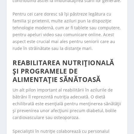
contribuind astfel la îmbunătățirea stării lor generale.
Pentru cei care doresc să își păstreze legătura cu
familia și prietenii, multe aziluri pun la dispoziție
tehnologie modernă, cum ar fi tablete sau computere,
pentru apeluri video sau comunicare online. Acest
aspect este crucial mai ales pentru seniorii care au
rude în străinătate sau la distanțe mari.
REABILITAREA NUTRIȚIONALĂ
ȘI PROGRAMELE DE
ALIMENTAȚIE SĂNĂTOASĂ
Un alt pilon important al reabilitării în azilurile de
bătrâni îl reprezintă nutriția adecvată. O dietă
echilibrată este esențială pentru menținerea sănătății
și prevenirea unor afecțiuni precum diabetul, bolile
cardiovasculare sau osteoporoza.
Specialiștii în nutriție colaborează cu personalul