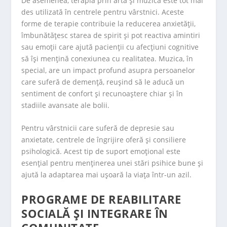
De asemenea, terapia prin artă și muzică este tot mai
des utilizată în centrele pentru vârstnici. Aceste
forme de terapie contribuie la reducerea anxietății,
îmbunătățesc starea de spirit și pot reactiva amintiri
sau emoții care ajută pacienții cu afecțiuni cognitive
să își mențină conexiunea cu realitatea. Muzica, în
special, are un impact profund asupra persoanelor
care suferă de demență, reușind să le aducă un
sentiment de confort și recunoaștere chiar și în
stadiile avansate ale bolii.
Pentru vârstnicii care suferă de depresie sau
anxietate, centrele de îngrijire oferă și consiliere
psihologică. Acest tip de suport emoțional este
esențial pentru menținerea unei stări psihice bune și
ajută la adaptarea mai ușoară la viața într-un azil.
PROGRAME DE REABILITARE
SOCIALĂ ȘI INTEGRARE ÎN