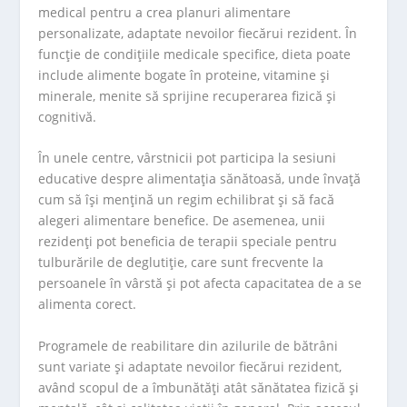
medical pentru a crea planuri alimentare
personalizate, adaptate nevoilor fiecărui rezident. În
funcție de condițiile medicale specifice, dieta poate
include alimente bogate în proteine, vitamine și
minerale, menite să sprijine recuperarea fizică și
cognitivă.
În unele centre, vârstnicii pot participa la sesiuni
educative despre alimentația sănătoasă, unde învață
cum să își mențină un regim echilibrat și să facă
alegeri alimentare benefice. De asemenea, unii
rezidenți pot beneficia de terapii speciale pentru
tulburările de deglutiție, care sunt frecvente la
persoanele în vârstă și pot afecta capacitatea de a se
alimenta corect.
Programele de reabilitare din azilurile de bătrâni
sunt variate și adaptate nevoilor fiecărui rezident,
având scopul de a îmbunătăți atât sănătatea fizică și