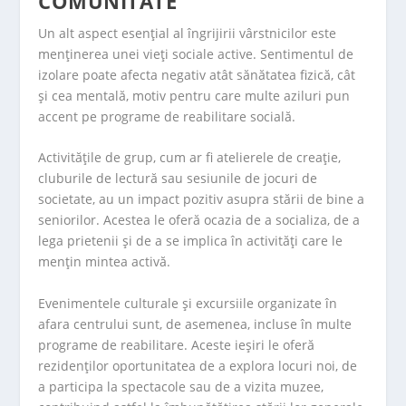
COMUNITATE
Un alt aspect esențial al îngrijirii vârstnicilor este
menținerea unei vieți sociale active. Sentimentul de
izolare poate afecta negativ atât sănătatea fizică, cât
și cea mentală, motiv pentru care multe aziluri pun
accent pe programe de reabilitare socială.
Activitățile de grup, cum ar fi atelierele de creație,
cluburile de lectură sau sesiunile de jocuri de
societate, au un impact pozitiv asupra stării de bine a
seniorilor. Acestea le oferă ocazia de a socializa, de a
lega prietenii și de a se implica în activități care le
mențin mintea activă.
Evenimentele culturale și excursiile organizate în
afara centrului sunt, de asemenea, incluse în multe
programe de reabilitare. Aceste ieșiri le oferă
rezidenților oportunitatea de a explora locuri noi, de
a participa la spectacole sau de a vizita muzee,