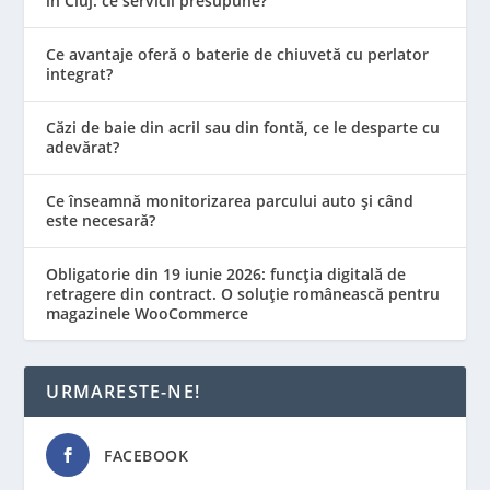
în Cluj: ce servicii presupune?
Ce avantaje oferă o baterie de chiuvetă cu perlator
integrat?
Căzi de baie din acril sau din fontă, ce le desparte cu
adevărat?
Ce înseamnă monitorizarea parcului auto și când
este necesară?
Obligatorie din 19 iunie 2026: funcția digitală de
retragere din contract. O soluție românească pentru
magazinele WooCommerce
URMARESTE-NE!
FACEBOOK