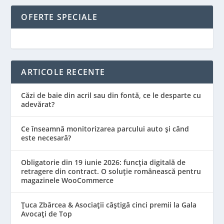
OFERTE SPECIALE
ARTICOLE RECENTE
Căzi de baie din acril sau din fontă, ce le desparte cu
adevărat?
Ce înseamnă monitorizarea parcului auto și când
este necesară?
Obligatorie din 19 iunie 2026: funcția digitală de
retragere din contract. O soluție românească pentru
magazinele WooCommerce
Țuca Zbârcea & Asociații câștigă cinci premii la Gala
Avocați de Top