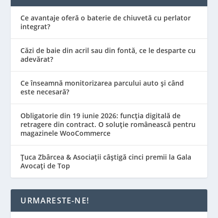
Ce avantaje oferă o baterie de chiuvetă cu perlator
integrat?
Căzi de baie din acril sau din fontă, ce le desparte cu
adevărat?
Ce înseamnă monitorizarea parcului auto și când
este necesară?
Obligatorie din 19 iunie 2026: funcția digitală de
retragere din contract. O soluție românească pentru
magazinele WooCommerce
Țuca Zbârcea & Asociații câștigă cinci premii la Gala
Avocați de Top
URMARESTE-NE!