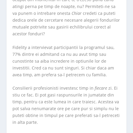
atingi perna pe timp de noapte, nu? Permiteti-ne sa
va punem o intrebare onesta
Chiar
credeti ca puteti
dedica orele de cercetare necesare alegerii fondurilor
mutuale potrivite sau gasirii echilibrului corect al
acestor fonduri?
Fidelity a intervievat participantii la programul sau,
77% dintre ei admitand ca nu au avut timp sau
cunostinte sa aiba incredere in optiunile lor de
investitii. Cred ca nu sunt singuri. Si chiar daca am
avea timp, am prefera sa-l petrecem cu familia.
Consilierii profesionisti investesc timp in
fiecare
zi. Ei
stiu ce fac. Ei pot gasi raspunsurile in jumatate din
timp, pentru ca este lumea in care traiesc. Acestea va
pot salva nenumarate ore pe care pur si simplu nu le
puteti obtine in timpul pe care preferati sa-l petreceti
in alta parte.