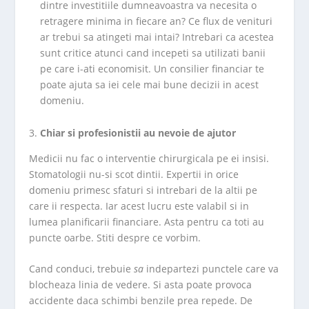
dintre investitiile dumneavoastra va necesita o
retragere minima in fiecare an? Ce flux de venituri
ar trebui sa atingeti mai intai? Intrebari ca acestea
sunt critice atunci cand incepeti sa utilizati banii
pe care i-ati economisit. Un consilier financiar te
poate ajuta sa iei cele mai bune decizii in acest
domeniu.
Chiar si profesionistii au nevoie de ajutor
Medicii nu fac o interventie chirurgicala pe ei insisi.
Stomatologii nu-si scot dintii. Expertii in orice
domeniu primesc sfaturi si intrebari de la altii pe
care ii respecta. Iar acest lucru este valabil si in
lumea planificarii financiare. Asta pentru ca toti au
puncte oarbe. Stiti despre ce vorbim.
Cand conduci, trebuie
sa
indepartezi punctele care va
blocheaza linia de vedere. Si asta poate provoca
accidente daca schimbi benzile prea repede. De