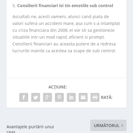
Consilierii financiari isi tin emotiile sub control
Ascultati-ne, acesti oameni, atunci cand piata de
valori sufera un accident mare, asa cum s-a intamplat
cu criza financiara din 2008, ei vor sti sa gestioneze
situatiile intr-un mod rapid, eficient si prompt.
Consilierii financiari au aceasta putere de a redresa
lucrurile inainte ca acestea sa scape de sub control.
ACȚIUNE:
RATĂ:
URMĂTORUL
Avantajele purtării unui
ceas