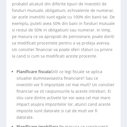
probabil alcatuit din diferite tipuri de investitii de
fonduri mutuale, obligatiuni, echivalente de numerar,
iar acele investitii sunt egale cu 100% din banii tai. De
exemplu, puteti avea 50% din bani in fonduri mutuale
si restul de 50% in obligatiuni sau numerar. In timp,
pe masura ce va apropiati de pensionare, poate doriti
sa modificati procentele pentru a va proteja averea.
Un consilier financiar va poate oferi sfaturi cu privire
la cand si cum sa modificati aceste procente.
Planificare fiscala
Stiti ce legi fiscale se aplica
situatiei dumneavoastra financiare? Sau ce
investitii vor fi impozitate cel mai mult? Un consilier
financiar va sti raspunsurile la aceste intrebari. Ei
stiu care dintre activele lor vor avea cel mai mare
impact asupra impozitelor lor, atunci cand aceste
impozite sunt datorate si cat de mult vor fi
datorate.
Planificare imobiliara.
Pe masura ce construiesti