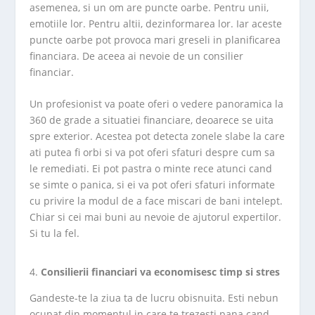
asemenea, si un om are puncte oarbe. Pentru unii,
emotiile lor. Pentru altii, dezinformarea lor. Iar aceste
puncte oarbe pot provoca mari greseli in planificarea
financiara. De aceea ai nevoie de un consilier
financiar.
Un profesionist va poate oferi o vedere panoramica la
360 de grade a situatiei financiare, deoarece se uita
spre exterior. Acestea pot detecta zonele slabe la care
ati putea fi orbi si va pot oferi sfaturi despre cum sa
le remediati. Ei pot pastra o minte rece atunci cand
se simte o panica, si ei va pot oferi sfaturi informate
cu privire la modul de a face miscari de bani intelept.
Chiar si cei mai buni au nevoie de ajutorul expertilor.
Si tu la fel.
Consilierii financiari va economisesc timp si stres
Gandeste-te la ziua ta de lucru obisnuita. Esti nebun
ocupat din momentul in care te trezesti pana cand