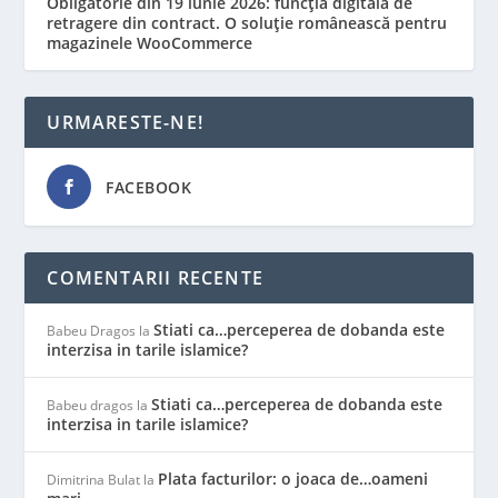
Obligatorie din 19 iunie 2026: funcția digitală de
retragere din contract. O soluție românească pentru
magazinele WooCommerce
URMARESTE-NE!
FACEBOOK
COMENTARII RECENTE
Stiati ca…perceperea de dobanda este
Babeu Dragos
la
interzisa in tarile islamice?
Stiati ca…perceperea de dobanda este
Babeu dragos
la
interzisa in tarile islamice?
Plata facturilor: o joaca de…oameni
Dimitrina Bulat
la