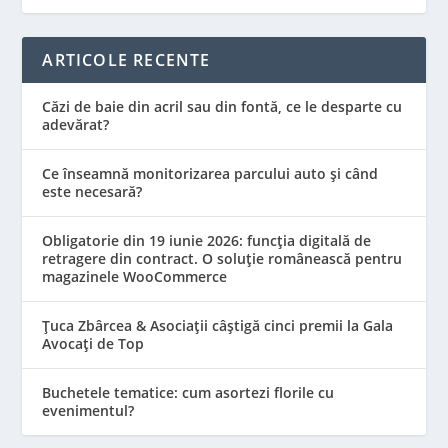
ARTICOLE RECENTE
Căzi de baie din acril sau din fontă, ce le desparte cu
adevărat?
Ce înseamnă monitorizarea parcului auto și când
este necesară?
Obligatorie din 19 iunie 2026: funcția digitală de
retragere din contract. O soluție românească pentru
magazinele WooCommerce
Țuca Zbârcea & Asociații câștigă cinci premii la Gala
Avocați de Top
Buchetele tematice: cum asortezi florile cu
evenimentul?