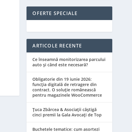
OFERTE SPECIALE
ARTICOLE RECENTE
Ce înseamnă monitorizarea parcului
auto și când este necesară?
Obligatorie din 19 iunie 2026:
funcția digitală de retragere din
contract. O soluție românească
pentru magazinele WooCommerce
Țuca Zbârcea & Asociații câștigă
cinci premii la Gala Avocați de Top
Buchetele tematice: cum asortezi