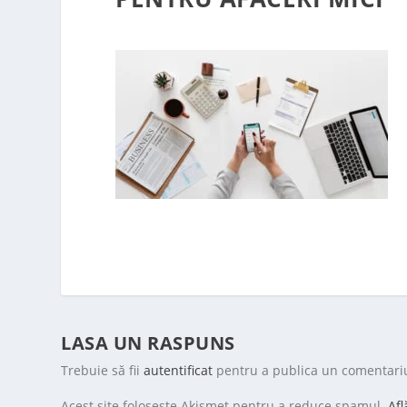
LASA UN RASPUNS
Trebuie să fii
autentificat
pentru a publica un comentari
Acest site folosește Akismet pentru a reduce spamul.
Afl