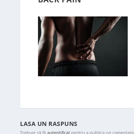
LASA UN RASPUNS
Trebuie să fii
autentificat
pentru a publica un comentari