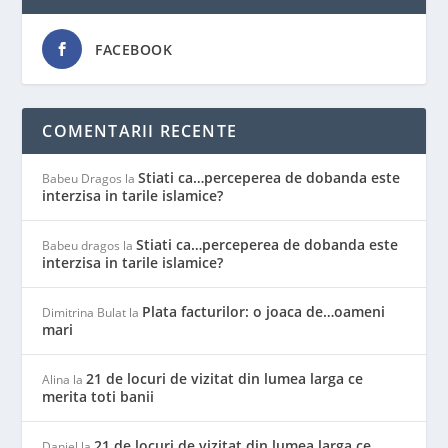
FACEBOOK
COMENTARII RECENTE
Stiati ca…perceperea de dobanda este
Babeu Dragos
la
interzisa in tarile islamice?
Stiati ca…perceperea de dobanda este
Babeu dragos
la
interzisa in tarile islamice?
Plata facturilor: o joaca de…oameni
Dimitrina Bulat
la
mari
21 de locuri de vizitat din lumea larga ce
Alina
la
merita toti banii
21 de locuri de vizitat din lumea larga ce
Daniel
la