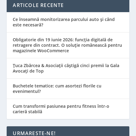
ARTICOLE RECENTE
Ce înseamnă monitorizarea parcului auto și când
este necesară?
Obligatorie din 19 iunie 2026: funcția digitală de
retragere din contract. O soluție românească pentru
magazinele WooCommerce
Țuca Zbârcea & Asociații câștigă cinci premii la Gala
Avocați de Top
Buchetele tematice: cum asortezi florile cu
evenimentul?
Cum transformi pasiunea pentru fitness într-o
carieră stabilă
URMARESTE-NE!