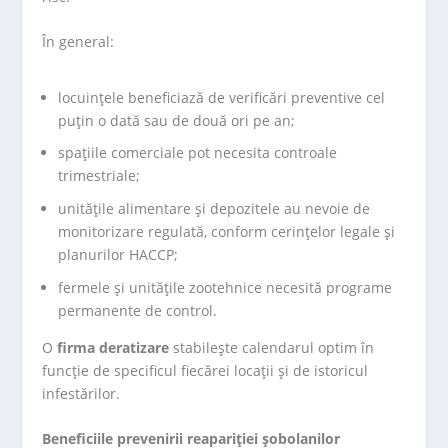
În general:
locuințele beneficiază de verificări preventive cel
puțin o dată sau de două ori pe an;
spațiile comerciale pot necesita controale
trimestriale;
unitățile alimentare și depozitele au nevoie de
monitorizare regulată, conform cerințelor legale și
planurilor HACCP;
fermele și unitățile zootehnice necesită programe
permanente de control.
O
firma deratizare
stabilește calendarul optim în
funcție de specificul fiecărei locații și de istoricul
infestărilor.
Beneficiile prevenirii reapariției șobolanilor