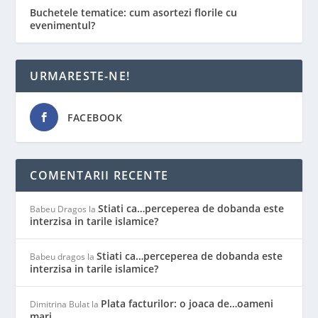
Buchetele tematice: cum asortezi florile cu
evenimentul?
URMARESTE-NE!
FACEBOOK
COMENTARII RECENTE
Stiati ca…perceperea de dobanda este
Babeu Dragos
la
interzisa in tarile islamice?
Stiati ca…perceperea de dobanda este
Babeu dragos
la
interzisa in tarile islamice?
Plata facturilor: o joaca de…oameni
Dimitrina Bulat
la
mari