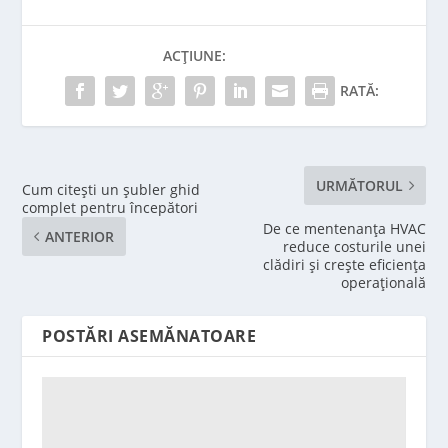
ACȚIUNE:
RATĂ:
URMĂTORUL
Cum citești un șubler ghid
complet pentru începători
De ce mentenanța HVAC
ANTERIOR
reduce costurile unei
clădiri și crește eficiența
operațională
POSTĂRI ASEMĂNATOARE