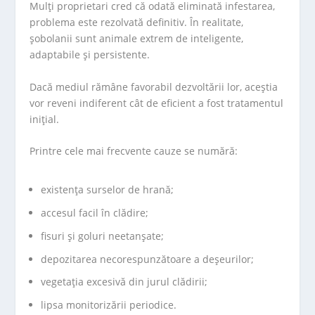
Mulți proprietari cred că odată eliminată infestarea,
problema este rezolvată definitiv. În realitate,
șobolanii sunt animale extrem de inteligente,
adaptabile și persistente.
Dacă mediul rămâne favorabil dezvoltării lor, aceștia
vor reveni indiferent cât de eficient a fost tratamentul
inițial.
Printre cele mai frecvente cauze se numără:
existența surselor de hrană;
accesul facil în clădire;
fisuri și goluri neetanșate;
depozitarea necorespunzătoare a deșeurilor;
vegetația excesivă din jurul clădirii;
lipsa monitorizării periodice.