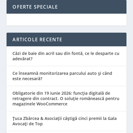
OFERTE SPECIALE
ARTICOLE RECENTE
Căzi de baie din acril sau din fontă, ce le desparte cu
adevărat?
Ce înseamnă monitorizarea parcului auto și când
este necesară?
Obligatorie din 19 iunie 2026: funcția digitală de
retragere din contract. O soluție românească pentru
magazinele WooCommerce
Țuca Zbârcea & Asociații câștigă cinci premii la Gala
Avocați de Top