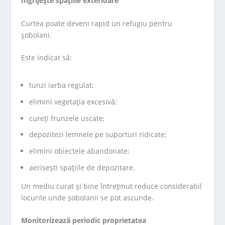
Îngrijește spațiile exterioare
Curtea poate deveni rapid un refugiu pentru
șobolani.
Este indicat să:
tunzi iarba regulat;
elimini vegetația excesivă;
cureți frunzele uscate;
depozitezi lemnele pe suporturi ridicate;
elimini obiectele abandonate;
aerisești spațiile de depozitare.
Un mediu curat și bine întreținut reduce considerabil
locurile unde șobolanii se pot ascunde.
Monitorizează periodic proprietatea