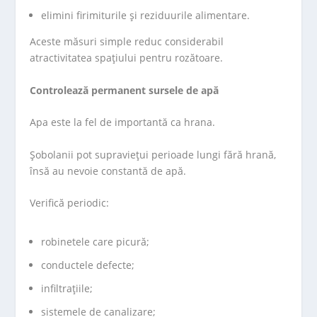
elimini firimiturile și reziduurile alimentare.
Aceste măsuri simple reduc considerabil
atractivitatea spațiului pentru rozătoare.
Controlează permanent sursele de apă
Apa este la fel de importantă ca hrana.
Șobolanii pot supraviețui perioade lungi fără hrană,
însă au nevoie constantă de apă.
Verifică periodic:
robinetele care picură;
conductele defecte;
infiltrațiile;
sistemele de canalizare;