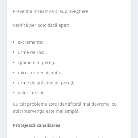
Prevenția înseamnă și supraveghere.
Verifică periodic dacă apar:
excremente;
urme de ros;
zgomote în pereți;
mirosuri neobișnuite;
urme de grăsime pe pereți;
galerii în sol.
Cu cât problema este identificată mai devreme, cu
atât intervenția este mai simplă.
Protejează canalizarea