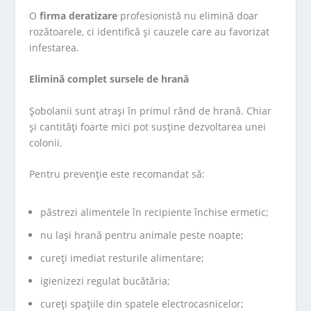
O
firma deratizare
profesionistă nu elimină doar
rozătoarele, ci identifică și cauzele care au favorizat
infestarea.
Elimină complet sursele de hrană
Șobolanii sunt atrași în primul rând de hrană. Chiar
și cantități foarte mici pot susține dezvoltarea unei
colonii.
Pentru prevenție este recomandat să:
păstrezi alimentele în recipiente închise ermetic;
nu lași hrană pentru animale peste noapte;
cureți imediat resturile alimentare;
igienizezi regulat bucătăria;
cureți spațiile din spatele electrocasnicelor;