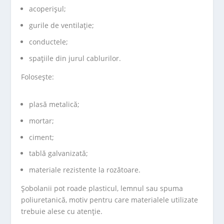
acoperișul;
gurile de ventilație;
conductele;
spațiile din jurul cablurilor.
Folosește:
plasă metalică;
mortar;
ciment;
tablă galvanizată;
materiale rezistente la rozătoare.
Șobolanii pot roade plasticul, lemnul sau spuma
poliuretanică, motiv pentru care materialele utilizate
trebuie alese cu atenție.