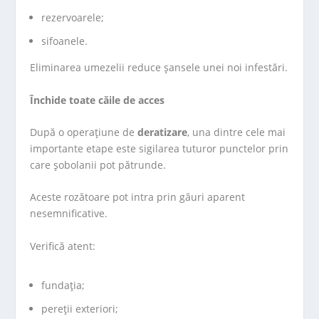
rezervoarele;
sifoanele.
Eliminarea umezelii reduce șansele unei noi infestări.
Închide toate căile de acces
După o operațiune de
deratizare
, una dintre cele mai
importante etape este sigilarea tuturor punctelor prin
care șobolanii pot pătrunde.
Aceste rozătoare pot intra prin găuri aparent
nesemnificative.
Verifică atent:
fundația;
pereții exteriori;