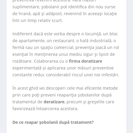
suplimentare, șobolanii pot identifica din nou surse
de hrană, apă și adăpost, revenind în aceeași locație
într-un timp relativ scurt.
Indiferent dacă este vorba despre o locuință, un bloc
de apartamente, un restaurant, o hală industrială, o
fermă sau un spațiu comercial, prevenția joacă un rol
esențial în menținerea unui mediu sigur și lipsit de
rozătoare. Colaborarea cu o
firma deratizare
experimentată și aplicarea unor măsuri preventive
constante reduc considerabil riscul unei noi infestări.
În acest ghid vei descoperi cele mai eficiente metode
prin care poți preveni reapariția șobolanilor după
tratamentul de
deratizare
, precum și greșelile care
favorizează întoarcerea acestora.
De ce reapar șobolanii după tratament?