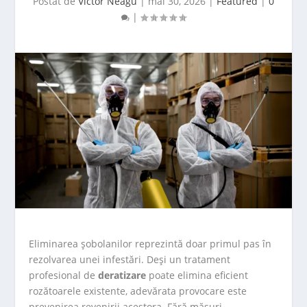
Postat de
Victor Neagu
|
mai 30, 2026
|
Featured
|
0
|
Eliminarea șobolanilor reprezintă doar primul pas în
rezolvarea unei infestări. Deși un tratament
profesional de
deratizare
poate elimina eficient
rozătoarele existente, adevărata provocare este
prevenirea revenirii acestora. Fără măsuri