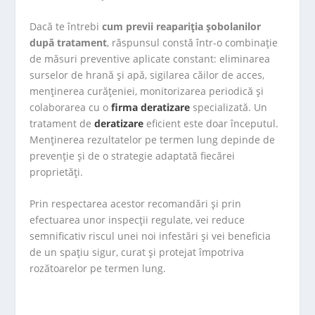
Dacă te întrebi
cum previi reapariția șobolanilor
după tratament
, răspunsul constă într-o combinație
de măsuri preventive aplicate constant: eliminarea
surselor de hrană și apă, sigilarea căilor de acces,
menținerea curățeniei, monitorizarea periodică și
colaborarea cu o
firma deratizare
specializată. Un
tratament de
deratizare
eficient este doar începutul.
Menținerea rezultatelor pe termen lung depinde de
prevenție și de o strategie adaptată fiecărei
proprietăți.
Prin respectarea acestor recomandări și prin
efectuarea unor inspecții regulate, vei reduce
semnificativ riscul unei noi infestări și vei beneficia
de un spațiu sigur, curat și protejat împotriva
rozătoarelor pe termen lung.