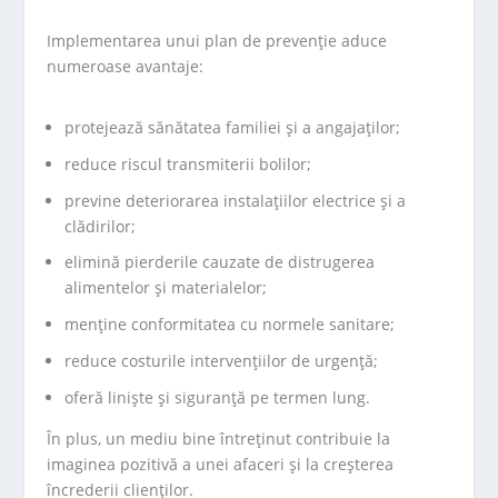
Implementarea unui plan de prevenție aduce
numeroase avantaje:
protejează sănătatea familiei și a angajaților;
reduce riscul transmiterii bolilor;
previne deteriorarea instalațiilor electrice și a
clădirilor;
elimină pierderile cauzate de distrugerea
alimentelor și materialelor;
menține conformitatea cu normele sanitare;
reduce costurile intervențiilor de urgență;
oferă liniște și siguranță pe termen lung.
În plus, un mediu bine întreținut contribuie la
imaginea pozitivă a unei afaceri și la creșterea
încrederii clienților.