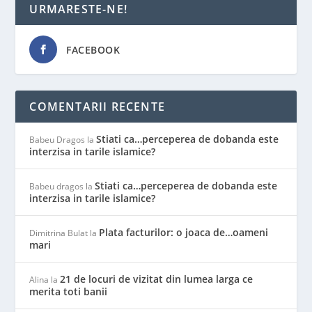
URMARESTE-NE!
FACEBOOK
COMENTARII RECENTE
Stiati ca…perceperea de dobanda este
Babeu Dragos
la
interzisa in tarile islamice?
Stiati ca…perceperea de dobanda este
Babeu dragos
la
interzisa in tarile islamice?
Plata facturilor: o joaca de…oameni
Dimitrina Bulat
la
mari
21 de locuri de vizitat din lumea larga ce
Alina
la
merita toti banii