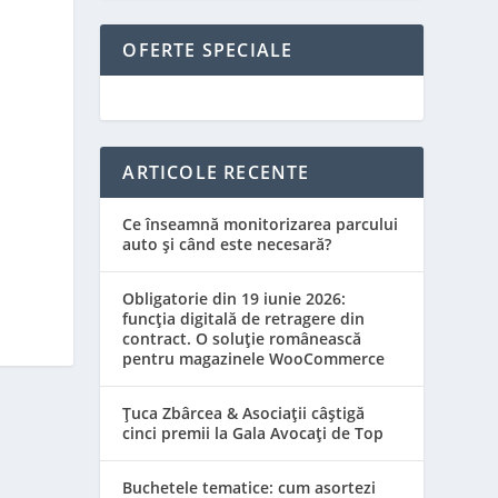
OFERTE SPECIALE
ARTICOLE RECENTE
Ce înseamnă monitorizarea parcului
auto și când este necesară?
Obligatorie din 19 iunie 2026:
funcția digitală de retragere din
contract. O soluție românească
pentru magazinele WooCommerce
Țuca Zbârcea & Asociații câștigă
cinci premii la Gala Avocați de Top
Buchetele tematice: cum asortezi