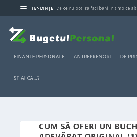
TENDINȚE:
De ce nu poti sa faci bani in timp ce alti
FINANTE PERSONALE
ANTREPRENORI
DE PR
STIAI CA…?
CUM SĂ OFERI UN BUCH
ADEVĂRAT ORIGINAL (1