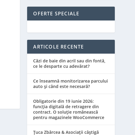
OFERTE SPECIALE
ARTICOLE RECENTE
Căzi de baie din acril sau din fontă,
ce le desparte cu adevărat?
Ce înseamnă monitorizarea parcului
auto și când este necesară?
Obligatorie din 19 iunie 2026:
funcția digitală de retragere din
contract. O soluție românească
pentru magazinele WooCommerce
Țuca Zbârcea & Asociații câștigă