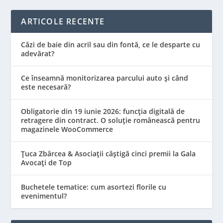
ARTICOLE RECENTE
Căzi de baie din acril sau din fontă, ce le desparte cu
adevărat?
Ce înseamnă monitorizarea parcului auto și când
este necesară?
Obligatorie din 19 iunie 2026: funcția digitală de
retragere din contract. O soluție românească pentru
magazinele WooCommerce
Țuca Zbârcea & Asociații câștigă cinci premii la Gala
Avocați de Top
Buchetele tematice: cum asortezi florile cu
evenimentul?