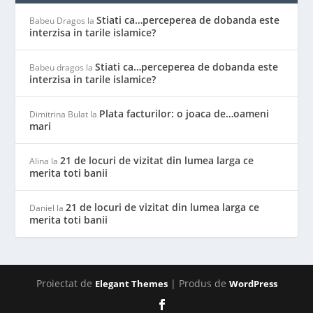
Stiati ca…perceperea de dobanda este
Babeu Dragos
la
interzisa in tarile islamice?
Stiati ca…perceperea de dobanda este
Babeu dragos
la
interzisa in tarile islamice?
Plata facturilor: o joaca de…oameni
Dimitrina Bulat
la
mari
21 de locuri de vizitat din lumea larga ce
Alina
la
merita toti banii
21 de locuri de vizitat din lumea larga ce
Daniel
la
merita toti banii
Proiectat de
| Produs de
Elegant Themes
WordPress