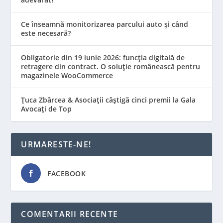
Ce înseamnă monitorizarea parcului auto și când
este necesară?
Obligatorie din 19 iunie 2026: funcția digitală de
retragere din contract. O soluție românească pentru
magazinele WooCommerce
Țuca Zbârcea & Asociații câștigă cinci premii la Gala
Avocați de Top
URMARESTE-NE!
FACEBOOK
COMENTARII RECENTE