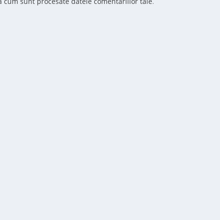
ă cum sunt procesate datele comentariilor tale
.