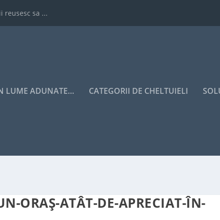
i reusesc sa ...
IN LUME ADUNATE…
CATEGORII DE CHELTUIELI
SOL
UN-ORAȘ-ATÂT-DE-APRECIAT-ÎN-