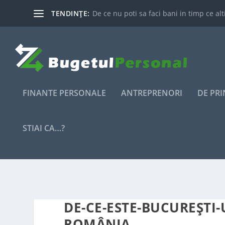
TENDINȚE:
De ce nu poti sa faci bani in timp ce alti
FINANTE PERSONALE
ANTREPRENORI
DE PR
STIAI CA…?
DE-CE-ESTE-BUCUREȘTI-
ROMÂNIA