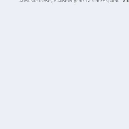
Acest site folosește Akismet pentru a reduce spamul.
Afl