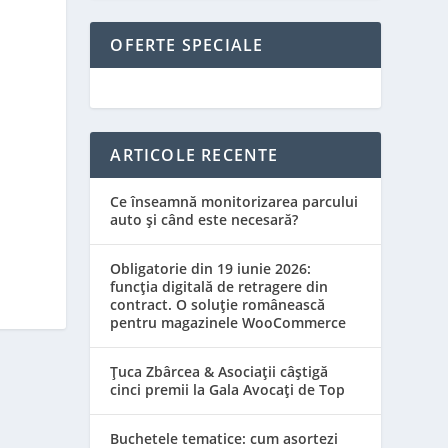
OFERTE SPECIALE
ARTICOLE RECENTE
Ce înseamnă monitorizarea parcului
auto și când este necesară?
Obligatorie din 19 iunie 2026:
funcția digitală de retragere din
contract. O soluție românească
pentru magazinele WooCommerce
Țuca Zbârcea & Asociații câștigă
cinci premii la Gala Avocați de Top
Buchetele tematice: cum asortezi