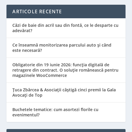
ARTICOLE RECENTE
Căzi de baie din acril sau din fontă, ce le desparte cu
adevărat?
Ce înseamnă monitorizarea parcului auto și când
este necesară?
Obligatorie din 19 iunie 2026: funcția digitală de
retragere din contract. O soluție românească pentru
magazinele WooCommerce
Țuca Zbârcea & Asociații câștigă cinci premii la Gala
Avocați de Top
Buchetele tematice: cum asortezi florile cu
evenimentul?