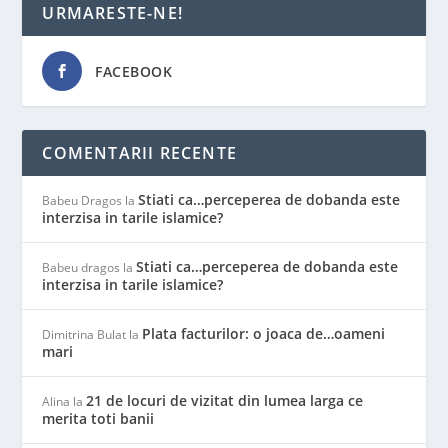
URMARESTE-NE!
FACEBOOK
COMENTARII RECENTE
Stiati ca…perceperea de dobanda este
Babeu Dragos
la
interzisa in tarile islamice?
Stiati ca…perceperea de dobanda este
Babeu dragos
la
interzisa in tarile islamice?
Plata facturilor: o joaca de…oameni
Dimitrina Bulat
la
mari
21 de locuri de vizitat din lumea larga ce
Alina
la
merita toti banii