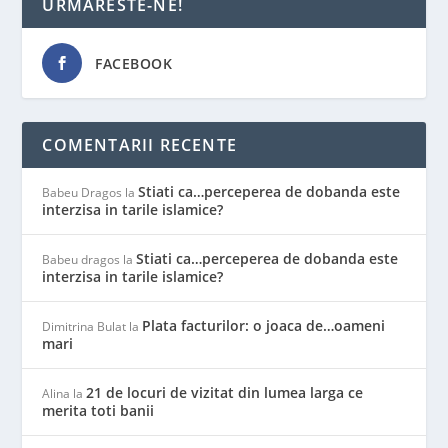
URMARESTE-NE!
FACEBOOK
COMENTARII RECENTE
Stiati ca…perceperea de dobanda este
Babeu Dragos
la
interzisa in tarile islamice?
Stiati ca…perceperea de dobanda este
Babeu dragos
la
interzisa in tarile islamice?
Plata facturilor: o joaca de…oameni
Dimitrina Bulat
la
mari
21 de locuri de vizitat din lumea larga ce
Alina
la
merita toti banii