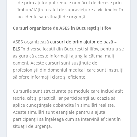
de prim ajutor pot reduce numărul de decese prin
îmbunătățirea ratei de supraviețuire a victimelor în
accidente sau situații de urgență.
Cursuri organizate de ASES în București și Ilfov
ASES organizează
cursuri de prim ajutor de bază –
BLS
în diverse locații din București și Ilfov, pentru a se
asigura că aceste informații ajung la cât mai mulți
oameni. Aceste cursuri sunt susținute de
profesioniști din domeniul medical, care sunt instruiți
să ofere informații clare și eficiente.
Cursurile sunt structurate pe module care includ atât
teorie, cât și practică, iar participanții au ocazia să
aplice cunoștințele dobândite în simulări realiste.
Aceste simulări sunt esențiale pentru a ajuta
participanții să înțeleagă cum să intervină eficient în
situații de urgență.