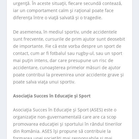
urgență. În aceste situații, fiecare secundă contează,
iar un comportament calm și rațional poate face
diferența între o viață salvată și o tragedie.
De asemenea, în mediul sportiv, unde accidentele
sunt frecvente, cursurile de prim ajutor sunt deosebit
de importante. Fie că este vorba despre un sport de
contact, cum ar fi fotbalul sau rugby-ul, sau un sport
mai puțin intens, dar care presupune un risc de
accidentare, cunoașterea primelor măsuri de ajutor
poate contribui la prevenirea unor accidente grave și
poate salva viața unui sportiv.
Asociația Succes în Educație și Sport
Asociația Succes în Educație și Sport (ASES) este o
organizație non-guvernamentală care are ca scop
promovarea educației și sportului în rândul tinerilor
din România. ASES își propune să contribuie la
formarea unei societăți mai responsabile și mai