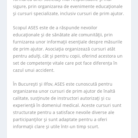
sigure, prin organizarea de evenimente educaționale
și cursuri specializate, inclusiv cursuri de prim ajutor.
Scopul ASES este de a răspunde nevoilor
educaționale și de sănătate ale comunității, prin
furnizarea unor informații esențiale despre măsurile
de prim ajutor. Asociația organizează cursuri atât
pentru adulți, cât și pentru copii, oferind acestora un
set de competențe vitale care pot face diferența în
cazul unui accident.
În București și Ilfov, ASES este cunoscută pentru
organizarea unor cursuri de prim ajutor de înaltă
calitate, susținute de instructori autorizați și cu
experiență în domeniul medical. Aceste cursuri sunt
structurate pentru a satisface nevoile diverse ale
participanților și sunt adaptate pentru a oferi
informații clare și utile într-un timp scurt.