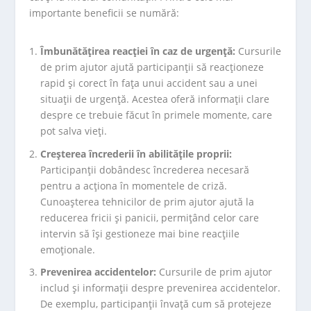
importante beneficii se numără:
Îmbunătățirea reacției în caz de urgență:
Cursurile
de prim ajutor ajută participanții să reacționeze
rapid și corect în fața unui accident sau a unei
situații de urgență. Acestea oferă informații clare
despre ce trebuie făcut în primele momente, care
pot salva vieți.
Creșterea încrederii în abilitățile proprii:
Participanții dobândesc încrederea necesară
pentru a acționa în momentele de criză.
Cunoașterea tehnicilor de prim ajutor ajută la
reducerea fricii și panicii, permițând celor care
intervin să își gestioneze mai bine reacțiile
emoționale.
Prevenirea accidentelor:
Cursurile de prim ajutor
includ și informații despre prevenirea accidentelor.
De exemplu, participanții învață cum să protejeze