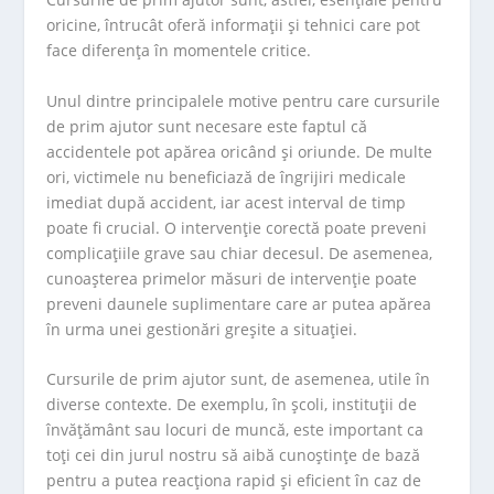
oricine, întrucât oferă informații și tehnici care pot
face diferența în momentele critice.
Unul dintre principalele motive pentru care cursurile
de prim ajutor sunt necesare este faptul că
accidentele pot apărea oricând și oriunde. De multe
ori, victimele nu beneficiază de îngrijiri medicale
imediat după accident, iar acest interval de timp
poate fi crucial. O intervenție corectă poate preveni
complicațiile grave sau chiar decesul. De asemenea,
cunoașterea primelor măsuri de intervenție poate
preveni daunele suplimentare care ar putea apărea
în urma unei gestionări greșite a situației.
Cursurile de prim ajutor sunt, de asemenea, utile în
diverse contexte. De exemplu, în școli, instituții de
învățământ sau locuri de muncă, este important ca
toți cei din jurul nostru să aibă cunoștințe de bază
pentru a putea reacționa rapid și eficient în caz de