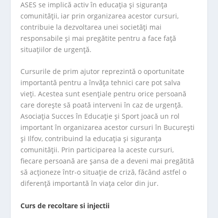
ASES se implică activ în educația și siguranța
comunității, iar prin organizarea acestor cursuri,
contribuie la dezvoltarea unei societăți mai
responsabile și mai pregătite pentru a face față
situațiilor de urgență.
Cursurile de prim ajutor reprezintă o oportunitate
importantă pentru a învăța tehnici care pot salva
vieți. Acestea sunt esențiale pentru orice persoană
care dorește să poată interveni în caz de urgență.
Asociația Succes în Educație și Sport joacă un rol
important în organizarea acestor cursuri în București
și Ilfov, contribuind la educația și siguranța
comunității. Prin participarea la aceste cursuri,
fiecare persoană are șansa de a deveni mai pregătită
să acționeze într-o situație de criză, făcând astfel o
diferență importantă în viața celor din jur.
Curs de recoltare si injectii