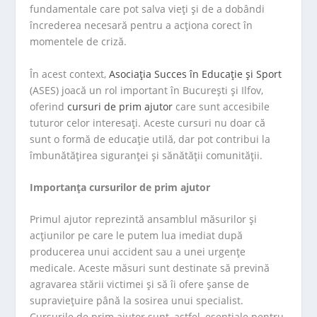
fundamentale care pot salva vieți și de a dobândi
încrederea necesară pentru a acționa corect în
momentele de criză.
În acest context,
Asociația Succes în Educație și Sport
(ASES) joacă un rol important în București și Ilfov,
oferind
cursuri de prim ajutor
care sunt accesibile
tuturor celor interesați. Aceste cursuri nu doar că
sunt o formă de educație utilă, dar pot contribui la
îmbunătățirea siguranței și sănătății comunității.
Importanța cursurilor de prim ajutor
Primul ajutor reprezintă ansamblul măsurilor și
acțiunilor pe care le putem lua imediat după
producerea unui accident sau a unei urgențe
medicale. Aceste măsuri sunt destinate să prevină
agravarea stării victimei și să îi ofere șanse de
supraviețuire până la sosirea unui specialist.
Cursurile de prim ajutor sunt, astfel, esențiale pentru