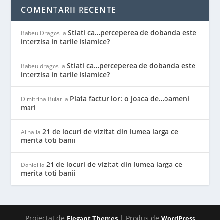
COMENTARII RECENTE
Stiati ca…perceperea de dobanda este
Babeu Dragos
la
interzisa in tarile islamice?
Stiati ca…perceperea de dobanda este
Babeu dragos
la
interzisa in tarile islamice?
Plata facturilor: o joaca de…oameni
Dimitrina Bulat
la
mari
21 de locuri de vizitat din lumea larga ce
Alina
la
merita toti banii
21 de locuri de vizitat din lumea larga ce
Daniel
la
merita toti banii
Proiectat de
| Produs de
Elegant Themes
WordPress