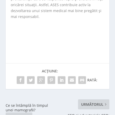
oricărei situații. Astfel, ASES contribuie activ la
dezvoltarea unui sistem medical mai bine pregătit și
mai responsabil.
ACȚIUNE:
RATĂ:
URMĂTORUL
Ce se întâmplă în timpul
unei mamografii?