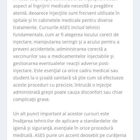
aspect al îngrijirii medicale necesită o pregătire
atentă, deoarece injecțiile sunt frecvent utilizate în
spitale și în cabinetele medicale pentru diverse
tratamente. Cursurile ASES includ tehnici
fundamentale, cum ar fi alegerea locului corect de
injectare, manipularea seringii și a acului pentru a
preveni accidentele, administrarea corectă a
vaccinurilor sau a medicamentelor injectabile și
gestionarea eventualelor reacții adverse post-
injectare. Este esențial ca orice cadru medical sau
student la o școală sanitară să știe cum să efectueze
aceste proceduri cu precizie, întrucât o injecție
administrată greșit poate cauza disconfort sau chiar
complicații grave.
Un alt punct important al acestor cursuri este
învățarea tehnicilor de aplicare a standardelor de
igienă și siguranță, esențiale în orice procedură
medicală. ASES pune un accent deosebit pe curățenia