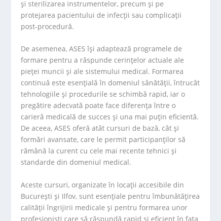
și sterilizarea instrumentelor, precum și pe
protejarea pacientului de infecții sau complicații
post-procedură.
De asemenea, ASES își adaptează programele de
formare pentru a răspunde cerințelor actuale ale
pieței muncii și ale sistemului medical. Formarea
continuă este esențială în domeniul sănătății, întrucât
tehnologiile și procedurile se schimbă rapid, iar o
pregătire adecvată poate face diferența între o
carieră medicală de succes și una mai puțin eficientă.
De aceea, ASES oferă atât cursuri de bază, cât și
formări avansate, care le permit participanților să
rămână la curent cu cele mai recente tehnici și
standarde din domeniul medical.
Aceste cursuri, organizate în locații accesibile din
București și Ilfov, sunt esențiale pentru îmbunătățirea
calității îngrijirii medicale și pentru formarea unor
profesioniști care să răspundă rapid și eficient în fața