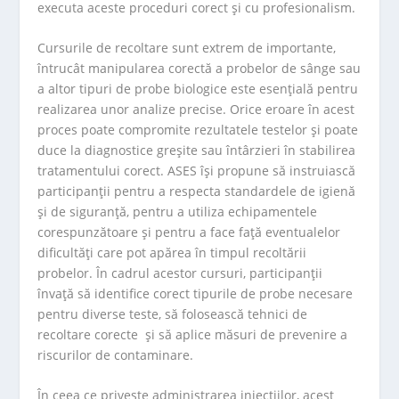
executa aceste proceduri corect și cu profesionalism.
Cursurile de recoltare sunt extrem de importante,
întrucât manipularea corectă a probelor de sânge sau
a altor tipuri de probe biologice este esențială pentru
realizarea unor analize precise. Orice eroare în acest
proces poate compromite rezultatele testelor și poate
duce la diagnostice greșite sau întârzieri în stabilirea
tratamentului corect. ASES își propune să instruiască
participanții pentru a respecta standardele de igienă
și de siguranță, pentru a utiliza echipamentele
corespunzătoare și pentru a face față eventualelor
dificultăți care pot apărea în timpul recoltării
probelor. În cadrul acestor cursuri, participanții
învață să identifice corect tipurile de probe necesare
pentru diverse teste, să folosească tehnici de
recoltare corecte și să aplice măsuri de prevenire a
riscurilor de contaminare.
În ceea ce privește administrarea injecțiilor, acest