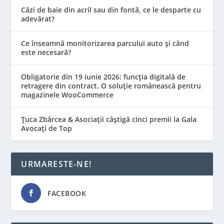
Căzi de baie din acril sau din fontă, ce le desparte cu
adevărat?
Ce înseamnă monitorizarea parcului auto și când
este necesară?
Obligatorie din 19 iunie 2026: funcția digitală de
retragere din contract. O soluție românească pentru
magazinele WooCommerce
Țuca Zbârcea & Asociații câștigă cinci premii la Gala
Avocați de Top
URMARESTE-NE!
FACEBOOK