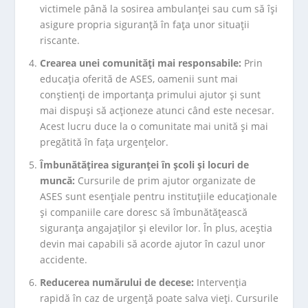
victimele până la sosirea ambulanței sau cum să își
asigure propria siguranță în fața unor situații
riscante.
Crearea unei comunități mai responsabile:
Prin
educația oferită de ASES, oamenii sunt mai
conștienți de importanța primului ajutor și sunt
mai dispuși să acționeze atunci când este necesar.
Acest lucru duce la o comunitate mai unită și mai
pregătită în fața urgențelor.
Îmbunătățirea siguranței în școli și locuri de
muncă:
Cursurile de prim ajutor organizate de
ASES sunt esențiale pentru instituțiile educaționale
și companiile care doresc să îmbunătățească
siguranța angajaților și elevilor lor. În plus, aceștia
devin mai capabili să acorde ajutor în cazul unor
accidente.
Reducerea numărului de decese:
Intervenția
rapidă în caz de urgență poate salva vieți. Cursurile