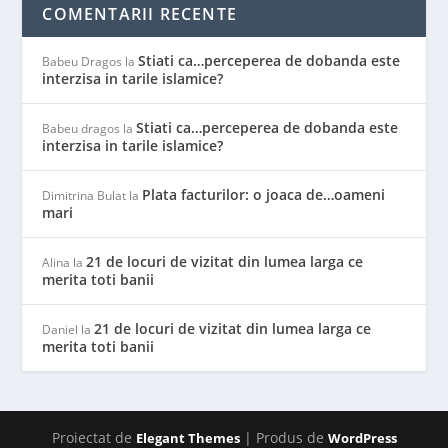
COMENTARII RECENTE
Stiati ca…perceperea de dobanda este
Babeu Dragos
la
interzisa in tarile islamice?
Stiati ca…perceperea de dobanda este
Babeu dragos
la
interzisa in tarile islamice?
Plata facturilor: o joaca de…oameni
Dimitrina Bulat
la
mari
21 de locuri de vizitat din lumea larga ce
Alina
la
merita toti banii
21 de locuri de vizitat din lumea larga ce
Daniel
la
merita toti banii
Proiectat de
| Produs de
Elegant Themes
WordPress