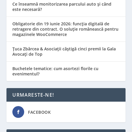
Ce înseamnă monitorizarea parcului auto și când
este necesară?
Obligatorie din 19 iunie 2026: funcția digitală de
retragere din contract. O soluție românească pentru
magazinele WooCommerce
Țuca Zbârcea & Asociații câștigă cinci premii la Gala
Avocați de Top
Buchetele tematice: cum asortezi florile cu
evenimentul?
URMARESTE-NE!
FACEBOOK